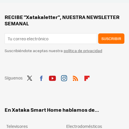
RECIBE "Xatakaletter", NUESTRA NEWSLETTER
SEMANAL
SUSCRIBIR
Suscribiéndote aceptas nuestra
política de privacidad
Síguenos
Twit
Fac
You
Inst
RSS
Flip
ter
ebo
tub
agr
boa
ok
e
am
rd
En Xataka Smart Home hablamos de...
Televisores
Electrodomésticos