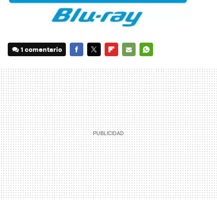
1 comentario
FACEBOOK
TWITTER
FLIPBOARD
E-
WHATSAPP
MAIL