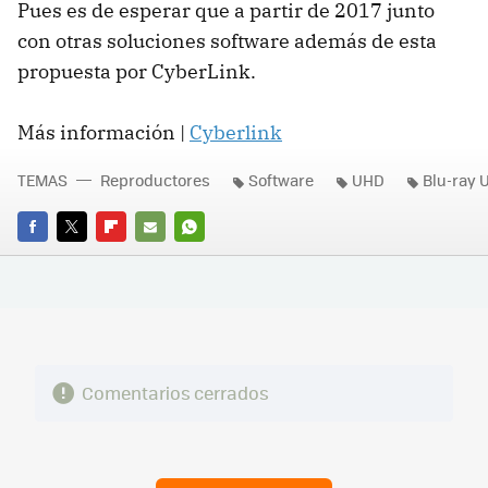
Pues es de esperar que a partir de 2017 junto
con otras soluciones software además de esta
propuesta por CyberLink.
Más información |
Cyberlink
TEMAS
Reproductores
Software
UHD
Blu-ray 
FACEBOOK
TWITTER
FLIPBOARD
E-
WHATSAPP
MAIL
Comentarios cerrados