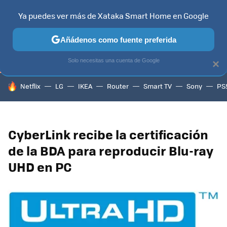
Ya puedes ver más de Xataka Smart Home en Google
TELEVISORES
CONTENIDOS SMART TV
SELECCIÓN
HOG
Añádenos como fuente preferida
Solo necesitas una cuenta de Google
×
HOY SE HABLA DE
Netflix
LG
IKEA
Router
Smart TV
Sony
PS
CyberLink recibe la certificación
de la BDA para reproducir Blu-ray
UHD en PC