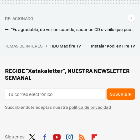
RELACIONADO
"Es agradable, de vez en cuando, sacar un CD o vinilo que puedas sostener y reproducirlo". Alan O’Rourke director de Ruark Audio
Por qué aunque tengas una tele 1080p merece la pena comprar los modelos 4K de Chromecast o Fire TV Stick
TEMAS DE INTERÉS
HBO Max fire TV
Instalar Kodi en Fire TV
Hoy empieza la canícula y los meteorólogos lo tienen claro: "Pintan bastos para las regiones mediterráneas de España"
Tener equipos HiFi y altavoces caros no te garantiza un buen sonido. AudioBro quiere ser tu asistente acústico para que puedas conseguirlo
RECIBE "Xatakaletter", NUESTRA NEWSLETTER
SEMANAL
SUSCRIBIR
Suscribiéndote aceptas nuestra
política de privacidad
Síguenos