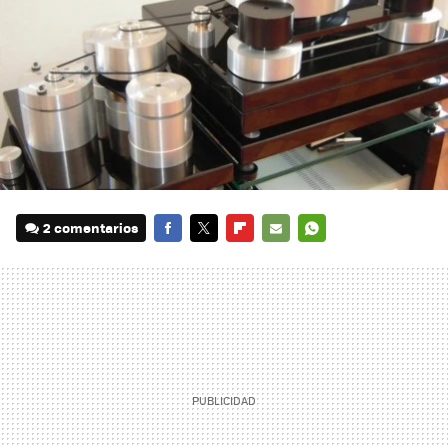
2 comentarios
FACEBOOK
TWITTER
FLIPBOARD
E-
WHATSAPP
MAIL