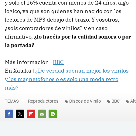
y solo el 16% cuenta con menos de 24 años, algo
lógico, ya que son quienes han nacido con los
lectores de MP3 debajo del brazo. Y vosotros,
¿sois compradores de vinilos? y en caso
afirmativo,
¿lo hacéis por la calidad sonora o por
la portada?
Más información |
BBC
En Xataka |
¿De verdad suenan mejor los vinilos
y los magnetófonos o es solo una moda retro
más?
TEMAS
Reproductores
Discos de Vinilo
BBC
Alt
FACEBOOK
TWITTER
FLIPBOARD
E-
WHATSAPP
MAIL