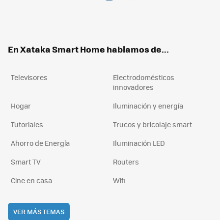
Twit
Fac
You
Inst
RSS
Flip
ter
ebo
tub
agr
boa
ok
e
am
rd
En Xataka Smart Home hablamos de...
Televisores
Electrodomésticos
innovadores
Hogar
Iluminación y energía
Tutoriales
Trucos y bricolaje smart
Ahorro de Energía
Iluminación LED
Smart TV
Routers
Cine en casa
Wifi
VER MÁS TEMAS