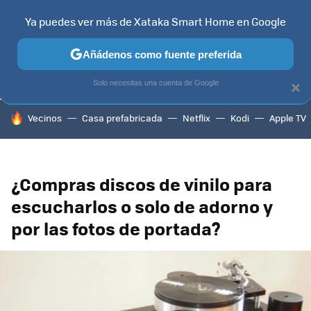
Ya puedes ver más de Xataka Smart Home en Google
TELEVISORES
CONTENIDOS SMART TV
SELECCIÓN
HOG
Añádenos como fuente preferida
Solo necesitas una cuenta de Google
×
HOY SE HABLA DE
Vecinos
Casa prefabricada
Netflix
Kodi
Apple TV
¿Compras discos de vinilo para
escucharlos o solo de adorno y
por las fotos de portada?