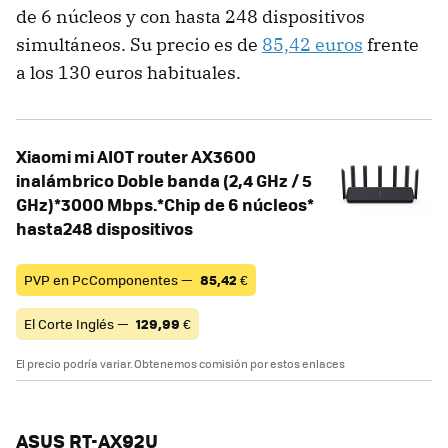
de 6 núcleos y con hasta 248 dispositivos
simultáneos. Su precio es de
85,42 euros
frente
a los 130 euros habituales.
Xiaomi mi AIOT router AX3600
inalámbrico Doble banda (2,4 GHz / 5
GHz)*3000 Mbps.*Chip de 6 núcleos*
hasta248 dispositivos
PVP en PcComponentes —
85,42
€
El Corte Inglés —
129,99
€
El precio podría variar. Obtenemos comisión por estos enlaces
ASUS RT-AX92U