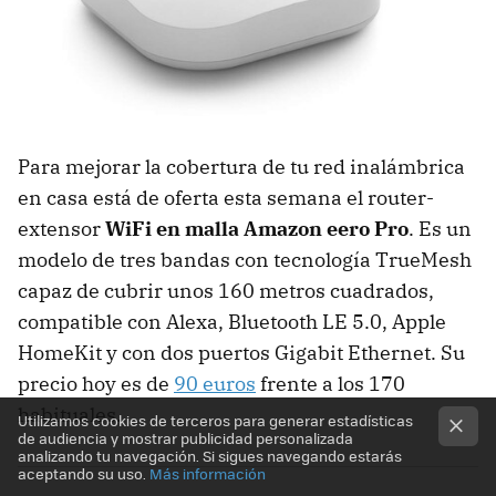
Para mejorar la cobertura de tu red inalámbrica
en casa está de oferta esta semana el router-
extensor
WiFi en malla Amazon eero Pro
. Es un
modelo de tres bandas con tecnología TrueMesh
capaz de cubrir unos 160 metros cuadrados,
compatible con Alexa, Bluetooth LE 5.0, Apple
HomeKit y con dos puertos Gigabit Ethernet. Su
precio hoy es de
90 euros
frente a los 170
habituales.
Utilizamos cookies de terceros para generar estadísticas
de audiencia y mostrar publicidad personalizada
analizando tu navegación. Si sigues navegando estarás
aceptando su uso.
Más información