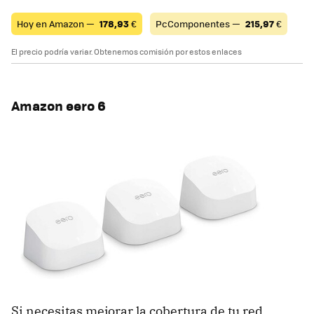
Hoy en Amazon —
178,93
€
PcComponentes —
215,97
€
El precio podría variar. Obtenemos comisión por estos enlaces
Amazon eero 6
Si necesitas mejorar la cobertura de tu red