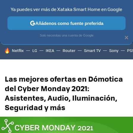
Ya puedes ver más de Xataka Smart Home en Google
MENÚ
NUEVO
Añádenos como fuente preferida
TELEVISORES
CONTENIDOS SMART TV
SELECCIÓN
HOG
Solo necesitas una cuenta de Google
×
HOY SE HABLA DE
Netflix
LG
IKEA
Router
Smart TV
Sony
PS
Las mejores ofertas en Dómotica
del Cyber Monday 2021:
Asistentes, Audio, Iluminación,
Seguridad y más