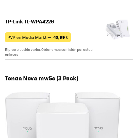
TP-Link TL-WPA4226
PVP en Media Markt —
43,99
€
El precio podría variar. Obtenemos comisión por estos
enlaces
Tenda Nova mw5s (3 Pack)