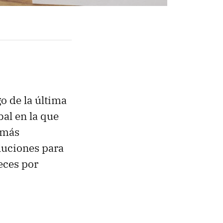
o de la última
al en la que
 más
luciones para
eces por