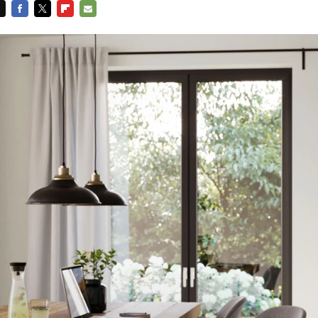
FACEBOOK
TWITTER
FLIPBOARD
E-
MAIL