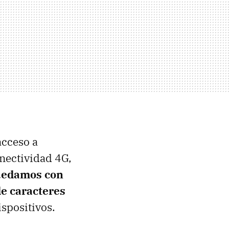
acceso a
onectividad 4G,
uedamos con
e caracteres
spositivos.