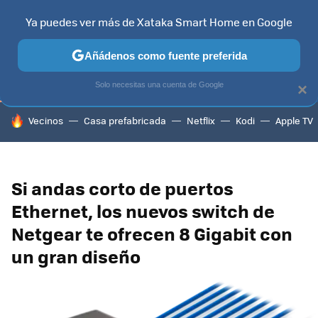
Ya puedes ver más de Xataka Smart Home en Google
TELEVISORES
CONTENIDOS SMART TV
SELECCIÓN
HOG
Añádenos como fuente preferida
Solo necesitas una cuenta de Google
×
HOY SE HABLA DE
Vecinos
Casa prefabricada
Netflix
Kodi
Apple TV
Si andas corto de puertos
Ethernet, los nuevos switch de
Netgear te ofrecen 8 Gigabit con
un gran diseño