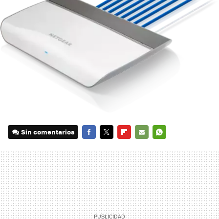
Sin comentarios
FACEBOOK
TWITTER
FLIPBOARD
E-
WHATSAPP
MAIL