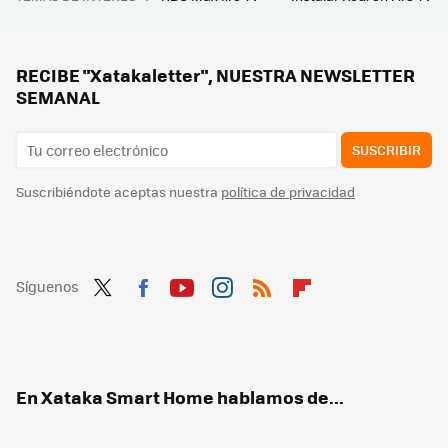
Hay vida más allá de Windows y Mac: los Chromebooks son perfectos para trabajar o estudiar y estos son los mejores
RECIBE "Xatakaletter", NUESTRA NEWSLETTER
SEMANAL
SUSCRIBIR
Suscribiéndote aceptas nuestra
política de privacidad
Síguenos
Twit
Fac
You
Inst
RSS
Flip
ter
ebo
tub
agr
boa
ok
e
am
rd
En Xataka Smart Home hablamos de...