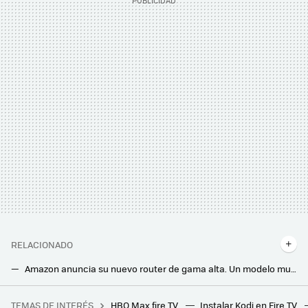
RELACIONADO
Amazon anuncia su nuevo router de gama alta. Un modelo muy top que es compatible con Matter y WiFi 7
Digi estrena nuevo router para sus clientes de fibra. Renueva el soporte para WiFi 6 y es compatible con redes Mesh
TEMAS DE INTERÉS
HBO Max fire TV
Instalar Kodi en Fire TV