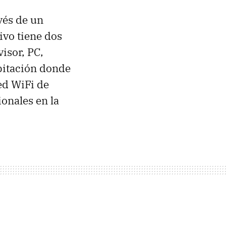
vés de un
ivo tiene dos
isor, PC,
bitación donde
ed WiFi de
onales en la