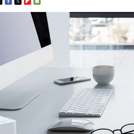
FACEBOOK
TWITTER
FLIPBOARD
E-
MAIL