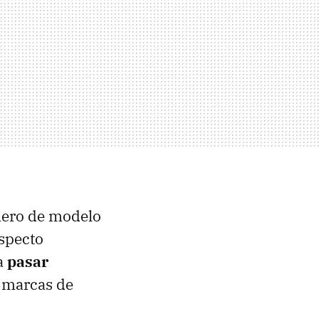
ero de modelo
specto
a
pasar
s marcas de