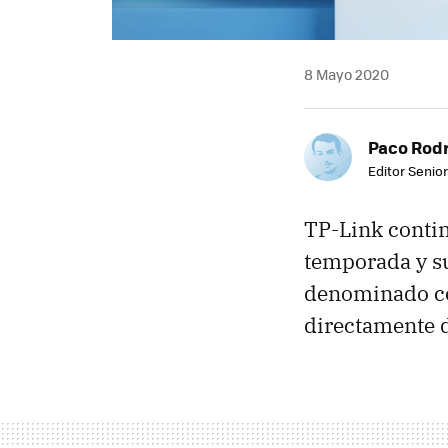
8 Mayo 2020
Paco Rod
Editor Senior
TP-Link conti
temporada y s
denominado 
directamente d