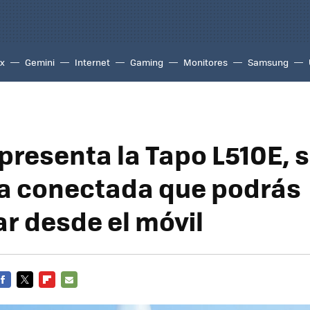
ix
Gemini
Internet
Gaming
Monitores
Samsung
 presenta la Tapo L510E, 
a conectada que podrás
ar desde el móvil
FACEBOOK
TWITTER
FLIPBOARD
E-