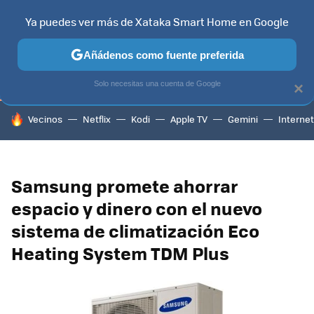
Ya puedes ver más de Xataka Smart Home en Google
TELEVISORES
CONTENIDOS SMART TV
SELECCIÓN
HOG
Añádenos como fuente preferida
Solo necesitas una cuenta de Google
×
HOY SE HABLA DE
Vecinos
Netflix
Kodi
Apple TV
Gemini
Internet
Samsung promete ahorrar
espacio y dinero con el nuevo
sistema de climatización Eco
Heating System TDM Plus