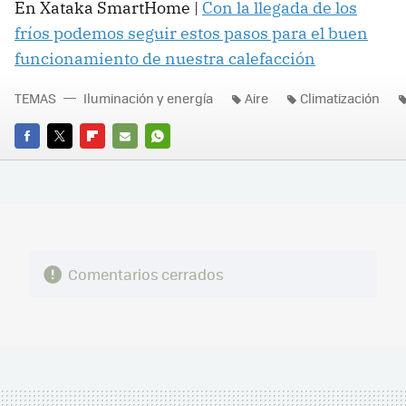
En Xataka SmartHome |
Con la llegada de los
fríos podemos seguir estos pasos para el buen
funcionamiento de nuestra calefacción
TEMAS
Iluminación y energía
Aire
Climatización
FACEBOOK
TWITTER
FLIPBOARD
E-
WHATSAPP
MAIL
Comentarios cerrados