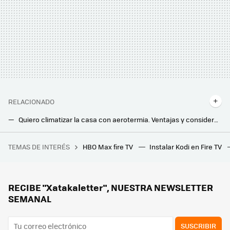
RELACIONADO
Quiero climatizar la casa con aerotermia. Ventajas y consideraciones que hay que tener en cuenta
Quiero climatizar la casa con aerotermia. Ventajas y consideraciones que hay que tener en cuenta
TEMAS DE INTERÉS
HBO Max fire TV
Instalar Kodi en Fire TV
Kakebo: así es el antiguo método japonés para controlar gastos y ahorrar dinero
Este invento español se instala en casa y sirve para tener agua caliente instantánea sin ver como se pierde por el desagüe
Soy alérgico y esta es la aplicación que uso para conocer la calidad del aire en la zona en la que vivo
RECIBE "Xatakaletter", NUESTRA NEWSLETTER
SEMANAL
SUSCRIBIR