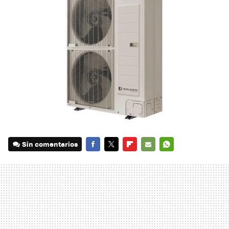
Sin comentarios
FACEBOOK
TWITTER
FLIPBOARD
E-
WHATSAPP
MAIL