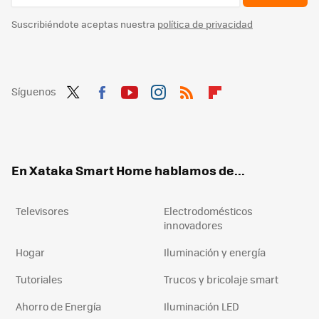
Suscribiéndote aceptas nuestra
política de privacidad
Síguenos
Twit
Fac
You
Inst
RSS
Flip
ter
ebo
tub
agr
boa
ok
e
am
rd
En Xataka Smart Home hablamos de...
Televisores
Electrodomésticos
innovadores
Hogar
Iluminación y energía
Tutoriales
Trucos y bricolaje smart
Ahorro de Energía
Iluminación LED