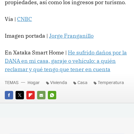
propiedades, así como los ingresos por turismo.
Vía |
CNBC
Imagen portada |
Jorge Franganillo
En Xataka Smart Home |
He sufrido daños por la
DANA en mi casa, garaje o vehículo: a quién
reclamar y qué tengo que tener en cuenta
TEMAS
Hogar
Vivienda
Casa
Temperatura
FACEBOOK
TWITTER
FLIPBOARD
E-
WHATSAPP
MAIL