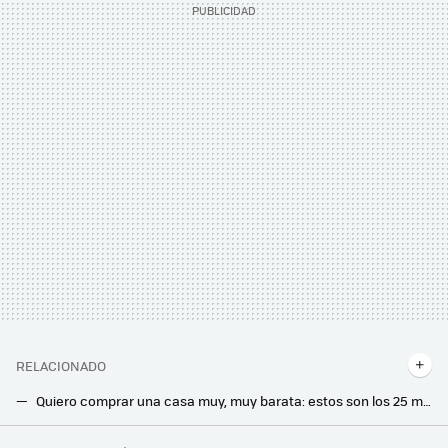
RELACIONADO
Quiero comprar una casa muy, muy barata: estos son los 25 municipios más económicos de España con precios desde 344 €/m2
Esta pintura es a prueba de alquileres, niños y mascotas: se "pela" cuando quieras mudarte, si está sucia o te gusta otro color