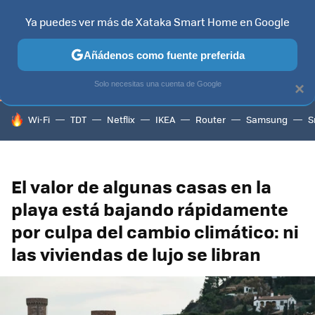
Ya puedes ver más de Xataka Smart Home en Google
TELEVISORES
CONTENIDOS SMART TV
SELECCIÓN
HOG
Añádenos como fuente preferida
Solo necesitas una cuenta de Google
×
HOY SE HABLA DE
Wi-Fi
TDT
Netflix
IKEA
Router
Samsung
S
El valor de algunas casas en la
playa está bajando rápidamente
por culpa del cambio climático: ni
las viviendas de lujo se libran