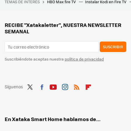
TEMAS DE INTERÉS
HBO Max fire TV
Instalar Kodi en Fire TV
Estamos cada vez más cerca de tener un ‘Bizum europeo’. La clave está en la interconexión entre plataformas
Cómo evitar que aparezcan bichitos en el arroz, pasta, harina y legumbres que guardas en la despensa: así puedes librarte de ellos
Lidl tiene por menos de 5 euros la solución para que puedas convertir tu sosa terraza, patio o balcón en un vergel
RECIBE "Xatakaletter", NUESTRA NEWSLETTER
SEMANAL
SUSCRIBIR
Suscribiéndote aceptas nuestra
política de privacidad
Síguenos
Twit
Fac
You
Inst
RSS
Flip
ter
ebo
tub
agr
boa
ok
e
am
rd
En Xataka Smart Home hablamos de...