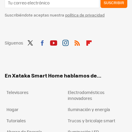
SUSCRIBIR
Suscribiéndote aceptas nuestra
política de privacidad
Síguenos
Twit
Fac
You
Inst
RSS
Flip
ter
ebo
tub
agr
boa
ok
e
am
rd
En Xataka Smart Home hablamos de...
Televisores
Electrodomésticos
innovadores
Hogar
Iluminación y energía
Tutoriales
Trucos y bricolaje smart
Ahorro de Energía
Iluminación LED