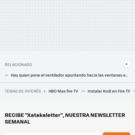
RELACIONADO
Hay quien pone el ventilador apuntando hacia las ventanas en vez de hacia ellos. Parece una locura, pero a veces tiene todo el sentido
Cuánto me costará encender mi aire acondicionado de pared durante esta sofocante ola de calor
TEMAS DE INTERÉS
HBO Max fire TV
Instalar Kodi en Fire TV
Unos científicos españoles quieren salvar al planeta con un plan alocado: rellenar de agua el mar de Aral para capturar CO2
Quería un aire acondicionado y me hablaron de HVAC. Me sonaba extraño, pero ahora sé por qué es mucho mejor
Es sencillo truco para no pasar calor en casa sin aire acondicionado es usar dos ventiladores: así debes colocarlos
RECIBE "Xatakaletter", NUESTRA NEWSLETTER
SEMANAL