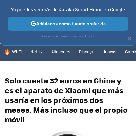
Ya puedes ver más de Xataka Smart Home en Google
TELEVISORES
CONTENIDOS SMART TV
SELECCIÓN
HOG
Añádenos como fuente preferida
Solo necesitas una cuenta de Google
×
HOY SE HABLA DE
Wi-Fi
Netflix
Altavoces
Disney+
Huawei
Gami
Solo cuesta 32 euros en China y
es el aparato de Xiaomi que más
usaría en los próximos dos
meses. Más incluso que el propio
móvil