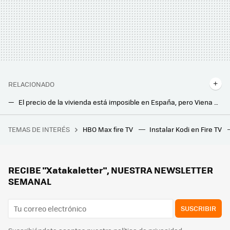
RELACIONADO
El precio de la vivienda está imposible en España, pero Viena es la envidia de Europa: así logra que el alquiler sea barato
Hay gente dedicada a que las casas en venta o alquiler parezcan más caras de lo que son sin reforma: qué es el 'home staging'
TEMAS DE INTERÉS
HBO Max fire TV
Instalar Kodi en Fire TV
Un jugador compra a su hijo un PC gaming nuevo por 1.160 euros, pero no se da cuenta de que el hardware instalado tiene más de 10 años
Leroy Merlin tiene por menos de 20 euros la solución para mantener el orden de tus cables multimedia: caben hasta las regletas y cargadores
IKEA los vende como soportes para plantas, pero son tan bonitos que pueden usarse como mesitas auxiliares para la terraza o el baño
RECIBE "Xatakaletter", NUESTRA NEWSLETTER
SEMANAL
SUSCRIBIR