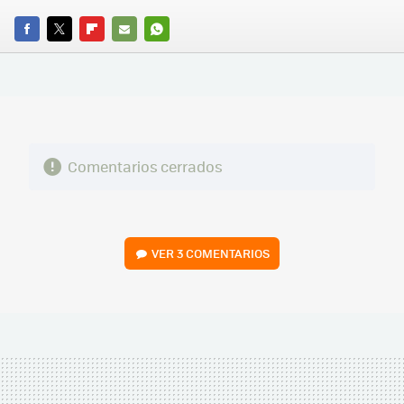
FACEBOOK
TWITTER
FLIPBOARD
E-
WHATSAPP
MAIL
Comentarios cerrados
VER
3 COMENTARIOS