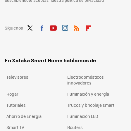
Suscribiéndote aceptas nuestra
política de privacidad
Síguenos
Twit
Fac
You
Inst
RSS
Flip
ter
ebo
tub
agr
boa
ok
e
am
rd
En Xataka Smart Home hablamos de...
Televisores
Electrodomésticos
innovadores
Hogar
Iluminación y energía
Tutoriales
Trucos y bricolaje smart
Ahorro de Energía
Iluminación LED
Smart TV
Routers