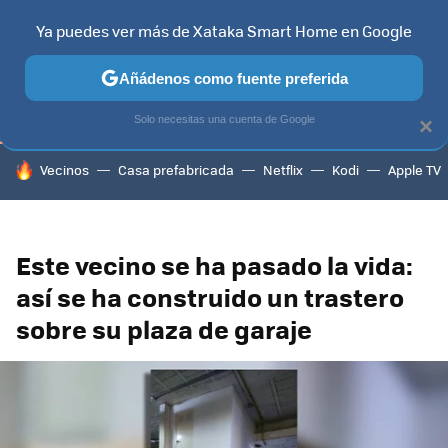
Ya puedes ver más de Xataka Smart Home en Google
TELEVISORES
CONTENIDOS SMART TV
SELECCIÓN
HOG
Añádenos como fuente preferida
Solo necesitas una cuenta de Google
×
HOY SE HABLA DE
Vecinos
Casa prefabricada
Netflix
Kodi
Apple TV
Este vecino se ha pasado la vida:
así se ha construido un trastero
sobre su plaza de garaje