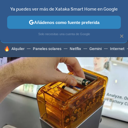
Ya puedes ver más de Xataka Smart Home en Google
MENÚ
NUEVO
Añádenos como fuente preferida
TELEVISORES
CONTENIDOS SMART TV
SELECCIÓN
HOG
Solo necesitas una cuenta de Google
×
HOY SE HABLA DE
Alquiler
Paneles solares
Netflix
Gemini
Internet