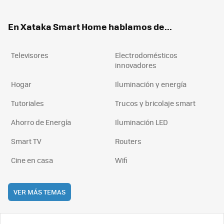
ter
ebo
tub
agr
boa
ok
e
am
rd
En Xataka Smart Home hablamos de...
Televisores
Electrodomésticos
innovadores
Hogar
Iluminación y energía
Tutoriales
Trucos y bricolaje smart
Ahorro de Energía
Iluminación LED
Smart TV
Routers
Cine en casa
Wifi
VER MÁS TEMAS