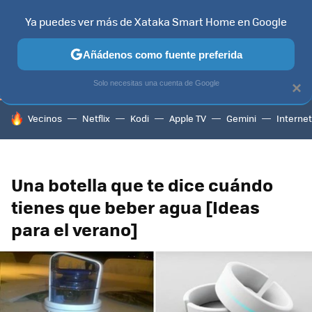
Ya puedes ver más de Xataka Smart Home en Google
TELEVISORES
CONTENIDOS SMART TV
SELECCIÓN
HOG
Añádenos como fuente preferida
Solo necesitas una cuenta de Google
×
HOY SE HABLA DE
Vecinos
Netflix
Kodi
Apple TV
Gemini
Internet
Una botella que te dice cuándo
tienes que beber agua [Ideas
para el verano]