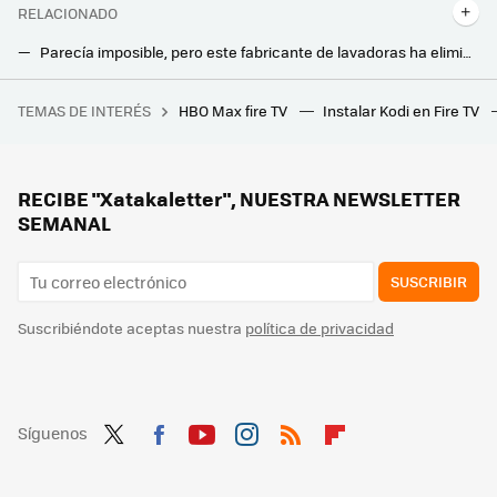
RELACIONADO
Parecía imposible, pero este fabricante de lavadoras ha eliminado por fin la pieza que desgastaba la ropa
Un cocinero profesional me ha enseñado algo que casi nadie sabe. La función que poca gente usa en la freidora de aire
TEMAS DE INTERÉS
HBO Max fire TV
Instalar Kodi en Fire TV
La debacle demográfica en Europa, expuesta en este mapa con un invitado engañoso: Mónaco
El nuevo aire acondicionado inteligente de LG quiere que gastemos menos luz gracias a la IA
El vídeo de TikTok que triunfa enseñando cómo limpiar la freidora de aire: esto es lo que conviene hacer
RECIBE "Xatakaletter", NUESTRA NEWSLETTER
SEMANAL
SUSCRIBIR
Suscribiéndote aceptas nuestra
política de privacidad
Síguenos
Twit
Fac
You
Inst
RSS
Flip