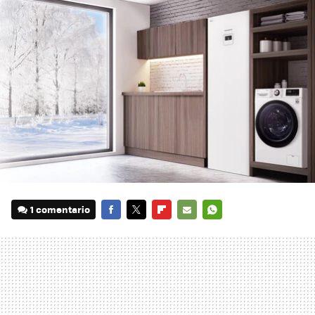
1 comentario
FACEBOOK
TWITTER
FLIPBOARD
E-
WHATSAPP
MAIL