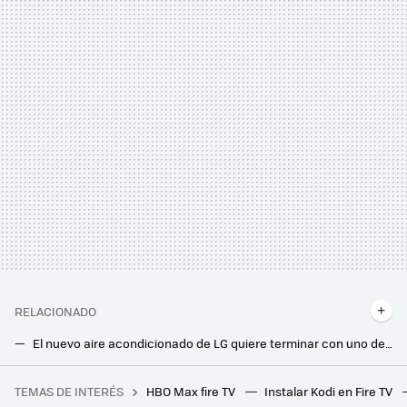
RELACIONADO
El nuevo aire acondicionado de LG quiere terminar con uno de los problemas más habituales en climatización, y además ahorrar luz
LG trae a España sus frigoríficos más futuristas y vistosos: sus luces LED cambian de color al ritmo de la música
TEMAS DE INTERÉS
HBO Max fire TV
Instalar Kodi en Fire TV
Tres plantas que darán vida a tu jardín aunque caiga un sol de justicia