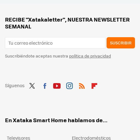
Convertir los aires acondicionados en "baterías" es la propuesta de estos investigadores para ahorrar
Qué pasa con los calentadores de agua solares si llueve o está nublado: esto dicen los expertos
RECIBE "Xatakaletter", NUESTRA NEWSLETTER
SEMANAL
SUSCRIBIR
Suscribiéndote aceptas nuestra
política de privacidad
Síguenos
Twit
Fac
You
Inst
RSS
Flip
ter
ebo
tub
agr
boa
ok
e
am
rd
En Xataka Smart Home hablamos de...
Televisores
Electrodomésticos