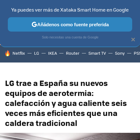
Ya puedes ver más de Xataka Smart Home en Google
TELEVISORES
CONTENIDOS SMART TV
SELECCIÓN
HOG
Añádenos como fuente preferida
Solo necesitas una cuenta de Google
×
HOY SE HABLA DE
Netflix
LG
IKEA
Router
Smart TV
Sony
PS
LG trae a España su nuevos
equipos de aerotermia:
calefacción y agua caliente seis
veces más eficientes que una
caldera tradicional