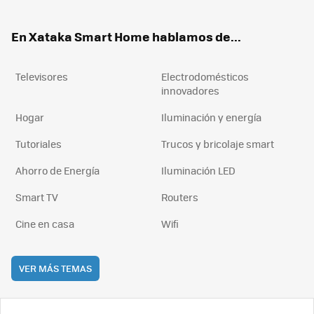
ter
ebo
tub
agr
boa
ok
e
am
rd
En Xataka Smart Home hablamos de...
Televisores
Electrodomésticos
innovadores
Hogar
Iluminación y energía
Tutoriales
Trucos y bricolaje smart
Ahorro de Energía
Iluminación LED
Smart TV
Routers
Cine en casa
Wifi
VER MÁS TEMAS