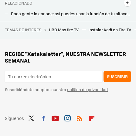
RELACIONADO
Poca gente lo conoce: así puedes usar la función de tu altavoz de Amazon para ver la temperatura de casa y automatizar
He descubierto que mi vieja tablet con Android es una mina de oro: así se puede configurare para controlar toda la casa
TEMAS DE INTERÉS
HBO Max fire TV
Instalar Kodi en Fire TV
Huawei celebra el Día de la Madre por todo lo alto con descuentos exclusivos y regalos asegurados en su tienda oficial
Las operadoras saben que un router con WiFi 7 permite sacar más partido a sus conexiones: algunas ya lo ofrecen gratis a sus clientes
Alguien ha convertido su casa en un juego de Pokémon para controlar la domótica: luces y dispositivos como si lanzara Pokéballs
RECIBE "Xatakaletter", NUESTRA NEWSLETTER
SEMANAL
SUSCRIBIR
Suscribiéndote aceptas nuestra
política de privacidad
Síguenos
Twit
Fac
You
Inst
RSS
Flip