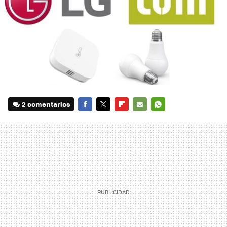
2 comentarios
FACEBOOK
TWITTER
FLIPBOARD
E-
WHATSAPP
MAIL