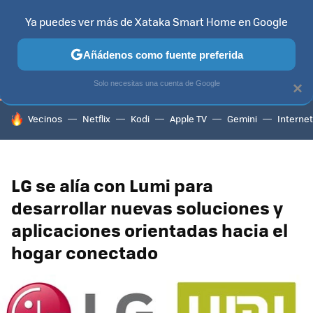
Ya puedes ver más de Xataka Smart Home en Google
TELEVISORES
CONTENIDOS SMART TV
SELECCIÓN
HOG
Añádenos como fuente preferida
Solo necesitas una cuenta de Google
×
HOY SE HABLA DE
Vecinos
Netflix
Kodi
Apple TV
Gemini
Internet
LG se alía con Lumi para
desarrollar nuevas soluciones y
aplicaciones orientadas hacia el
hogar conectado