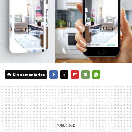
Sin comentarios
FACEBOOK
TWITTER
FLIPBOARD
E-
WHATSAPP
MAIL