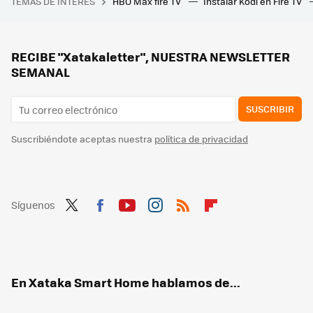
TEMAS DE INTERÉS
HBO Max fire TV
Instalar Kodi en Fire TV
Este edificio cambió el mundo e inspiró Separación: aquí nació la tecnología que usas a diario
El nuevo aire acondicionado inteligente de LG quiere que gastemos menos luz gracias a la IA
El vídeo de TikTok que triunfa enseñando cómo limpiar la freidora de aire: esto es lo que conviene hacer
RECIBE "Xatakaletter", NUESTRA NEWSLETTER
SEMANAL
SUSCRIBIR
Suscribiéndote aceptas nuestra
política de privacidad
Síguenos
Twit
Fac
You
Inst
RSS
Flip
ter
ebo
tub
agr
boa
ok
e
am
rd
En Xataka Smart Home hablamos de...