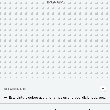
RELACIONADO
Esta pintura quiere que ahorremos en aire acondicionado: promete bajar la temperatura 5ºC sin gastar energía
Parece imposible, pero han creado una minicasa de solo 6,89 m2: tiene casi todo lo necesario para vivir