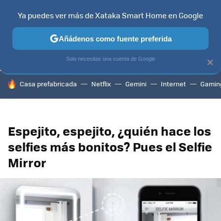
Ya puedes ver más de Xataka Smart Home en Google
TELEVISORES
CONTENIDOS SMART TV
SELECCIÓN
HOG
Añádenos como fuente preferida
Solo necesitas una cuenta de Google
×
HOY SE HABLA DE
Casa prefabricada
Netflix
Gemini
Internet
Gamin
Espejito, espejito, ¿quién hace los
selfies más bonitos? Pues el Selfie
Mirror