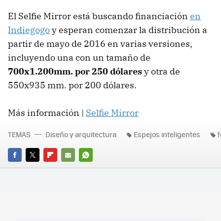
El Selfie Mirror está buscando financiación
en
Indiegogo
y esperan comenzar la distribución a
partir de mayo de 2016 en varias versiones,
incluyendo una con un tamaño de
700x1.200mm. por 250 dólares
y otra de
550x935 mm. por 200 dólares.
Más información |
Selfie Mirror
TEMAS
Diseño y arquitectura
Espejos inteligentes
f
FACEBOOK
TWITTER
FLIPBOARD
E-
WHATSAPP
MAIL