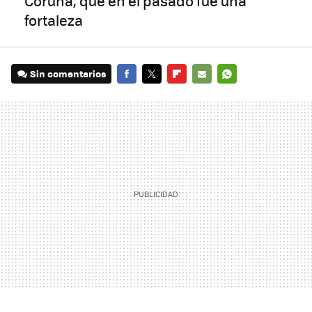
Coruña, que en el pasado fue una
fortaleza
Sin comentarios
FACEBOOK
TWITTER
FLIPBOARD
E-
WHATSAPP
MAIL