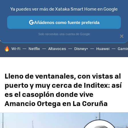
Ya puedes ver más de Xataka Smart Home en Google
TELEVISORES
CONTENIDOS SMART TV
SELECCIÓN
HOG
Añádenos como fuente preferida
Solo necesitas una cuenta de Google
×
HOY SE HABLA DE
Wi-Fi
Netflix
Altavoces
Disney+
Huawei
Gami
Lleno de ventanales, con vistas al
puerto y muy cerca de Inditex: así
es el casoplón donde vive
Amancio Ortega en La Coruña