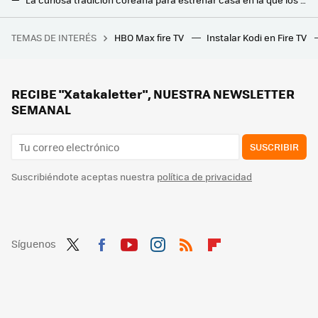
La casa perfecta para olvidarse del mundo está en España, colgada sobre el mar pero no se reserva por Internet, sino con papel y boli
TEMAS DE INTERÉS
HBO Max fire TV
Instalar Kodi en Fire TV
Siete días de ofertas en móviles de gama alta: MediaMarkt empieza nueva promo con teléfonos como el Galaxy S26 Ultra, el Pixel 10 y más
Tengo ventanas correderas en casa: cómo aislarlas del exterior para ahorrar en aire acondicionado este verano
Tu salón está estropeando el sonido de tu tele y altavoces: así puedes evitarlo sin gastar un euro
RECIBE "Xatakaletter", NUESTRA NEWSLETTER
SEMANAL
SUSCRIBIR
Suscribiéndote aceptas nuestra
política de privacidad
Síguenos
Twit
Fac
You
Inst
RSS
Flip
ter
ebo
tub
agr
boa
ok
e
am
rd