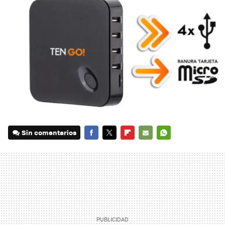
Sin comentarios
FACEBOOK
TWITTER
FLIPBOARD
E-
WHATSAPP
MAIL