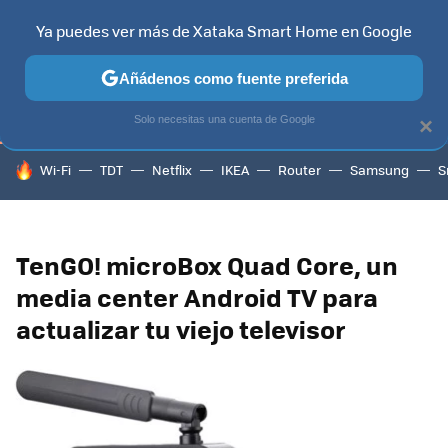
Ya puedes ver más de Xataka Smart Home en Google
TELEVISORES
CONTENIDOS SMART TV
SELECCIÓN
HOG
Añádenos como fuente preferida
Solo necesitas una cuenta de Google
×
HOY SE HABLA DE
Wi-Fi
TDT
Netflix
IKEA
Router
Samsung
S
TenGO! microBox Quad Core, un
media center Android TV para
actualizar tu viejo televisor