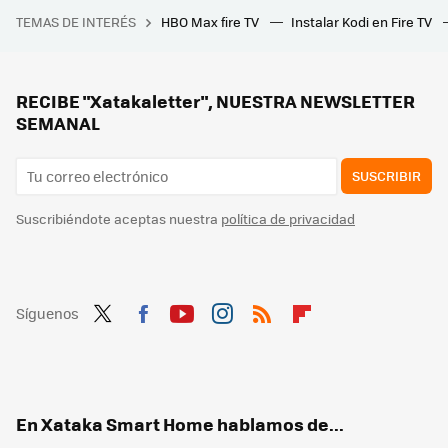
NVIDIA da la campanada en el Prime Day con este centro multimedia a precio de chollo
TEMAS DE INTERÉS
HBO Max fire TV
Instalar Kodi en Fire TV
YouTube quería que pagáramos la suscripción Premium, pero ha conseguido que usemos más bloqueadores de anuncios, según este estudio
Los fabricantes chinos están haciendo temblar a Samsung y a LG: Hisense y TCL, en el podio del mercado de las Smart TVs 'premium'
Todas las plataformas prohiben compartir cuentas. Max lo hará desde la semana que viene
RECIBE "Xatakaletter", NUESTRA NEWSLETTER
SEMANAL
SUSCRIBIR
Suscribiéndote aceptas nuestra
política de privacidad
Síguenos
Twit
Fac
You
Inst
RSS
Flip
ter
ebo
tub
agr
boa
ok
e
am
rd
En Xataka Smart Home hablamos de...