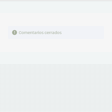
FACEBOOK
TWITTER
FLIPBOARD
E-
WHATSAPP
MAIL
Comentarios cerrados