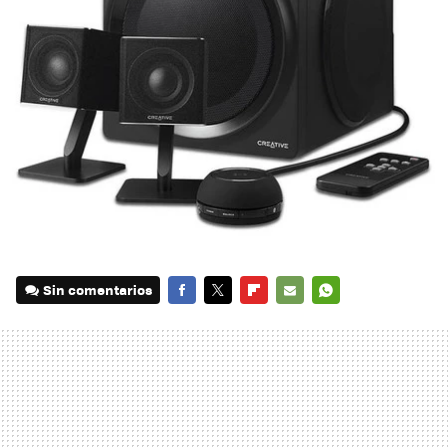
Sin comentarios
FACEBOOK
TWITTER
FLIPBOARD
E-
WHATSAPP
MAIL