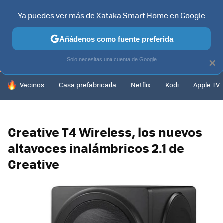
Ya puedes ver más de Xataka Smart Home en Google
TELEVISORES
CONTENIDOS SMART TV
SELECCIÓN
HOG
Añádenos como fuente preferida
Solo necesitas una cuenta de Google
×
HOY SE HABLA DE
Vecinos
Casa prefabricada
Netflix
Kodi
Apple TV
Creative T4 Wireless, los nuevos
altavoces inalámbricos 2.1 de
Creative