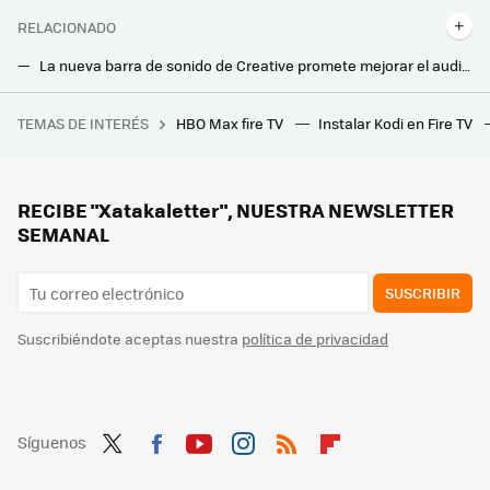
RELACIONADO
La nueva barra de sonido de Creative promete mejorar el audio de las teles pequeñas: compacta, con luces LED y hasta 60 W de potencia
La mejor barra de Sonos ya está aquí: así es Arc Ultra, con 14 drivers y capacidad para renderizar Dolby Atmos 9.1.4
TEMAS DE INTERÉS
HBO Max fire TV
Instalar Kodi en Fire TV
10 apps maravillosas de Mac que aún no tienen equivalente de la misma calidad en Windows
Si tienes estas películas en DVD, posiblemente ya no te funcionen: millones de copias han quedado afectadas por el 'laser rot'
RECIBE "Xatakaletter", NUESTRA NEWSLETTER
SEMANAL
SUSCRIBIR
Suscribiéndote aceptas nuestra
política de privacidad
Síguenos
Twit
Fac
You
Inst
RSS
Flip