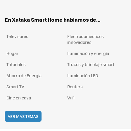
ter
ebo
tub
agr
boa
ok
e
am
rd
En Xataka Smart Home hablamos de...
Televisores
Electrodomésticos
innovadores
Hogar
Iluminación y energía
Tutoriales
Trucos y bricolaje smart
Ahorro de Energía
Iluminación LED
Smart TV
Routers
Cine en casa
Wifi
VER MÁS TEMAS