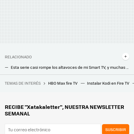
RELACIONADO
Esta serie casi rompe los altavoces de mi Smart TV, y muchas barras de sonido tampoco se librarán: cuál es el problema
Este usuario ha hecho jailbreak a su Nest Mini. Ha logrado lo que soñábamos cuando compramos un altavoz conectado
TEMAS DE INTERÉS
HBO Max fire TV
Instalar Kodi en Fire TV
Internet Archive vuelve a estar disponible tras un hackeo histórico. Pero ha vuelto sin una función clave
Huawei quiere destronar a las conexiones WiFi y Bluetooth. Así es NearLink, la tecnología que han recado para hacerlo
RECIBE "Xatakaletter", NUESTRA NEWSLETTER
SEMANAL
SUSCRIBIR