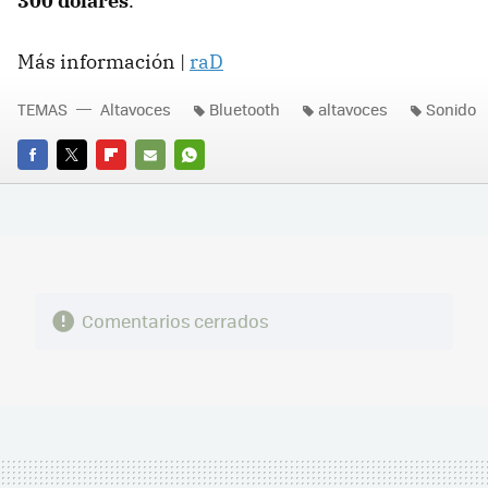
300 dólares
.
Más información |
raD
TEMAS
Altavoces
Bluetooth
altavoces
Sonido
FACEBOOK
TWITTER
FLIPBOARD
E-
WHATSAPP
MAIL
Comentarios cerrados