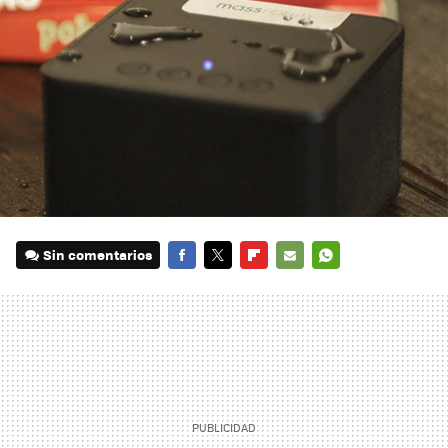
Sin comentarios
FACEBOOK
TWITTER
FLIPBOARD
E-
WHATSAPP
MAIL