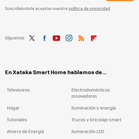
Suscribiéndote aceptas nuestra
política de privacidad
Síguenos
Twit
Fac
You
Inst
RSS
Flip
ter
ebo
tub
agr
boa
ok
e
am
rd
En Xataka Smart Home hablamos de...
Televisores
Electrodomésticos
innovadores
Hogar
Iluminación y energía
Tutoriales
Trucos y bricolaje smart
Ahorro de Energía
Iluminación LED