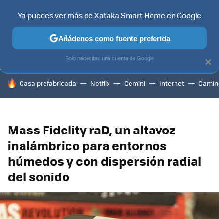
Ya puedes ver más de Xataka Smart Home en Google
TELEVISORES
CONTENIDOS SMART TV
SELECCIÓN
HOG
Añádenos como fuente preferida
Solo necesitas una cuenta de Google
×
HOY SE HABLA DE
Casa prefabricada
Netflix
Gemini
Internet
Gamin
Mass Fidelity raD, un altavoz
inalámbrico para entornos
húmedos y con dispersión radial
del sonido