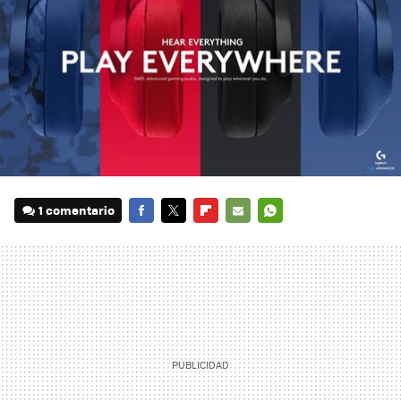
1 comentario
FACEBOOK
TWITTER
FLIPBOARD
E-
WHATSAPP
MAIL