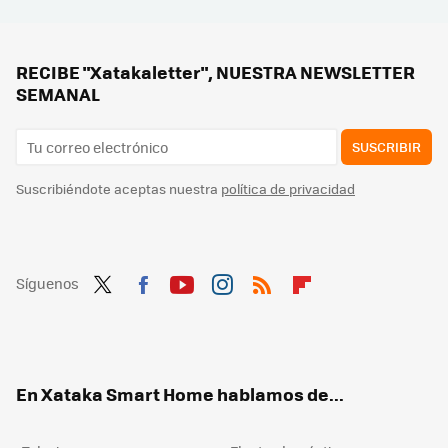
La debacle demográfica en Europa, expuesta en este mapa con un invitado engañoso: Mónaco
Si tienes estas películas en DVD, posiblemente ya no te funcionen: millones de copias han quedado afectadas por el 'laser rot'
RECIBE "Xatakaletter", NUESTRA NEWSLETTER
SEMANAL
SUSCRIBIR
Suscribiéndote aceptas nuestra
política de privacidad
Síguenos
Twit
Fac
You
Inst
RSS
Flip
ter
ebo
tub
agr
boa
ok
e
am
rd
En Xataka Smart Home hablamos de...