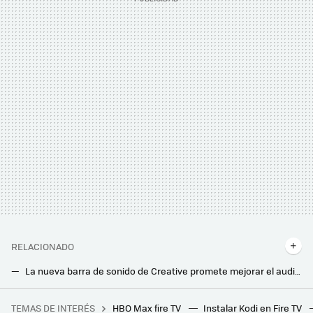
RELACIONADO
La nueva barra de sonido de Creative promete mejorar el audio de las teles pequeñas: compacta, con luces LED y hasta 60 W de potencia
La mejor barra de Sonos ya está aquí: así es Arc Ultra, con 14 drivers y capacidad para renderizar Dolby Atmos 9.1.4
TEMAS DE INTERÉS
HBO Max fire TV
Instalar Kodi en Fire TV