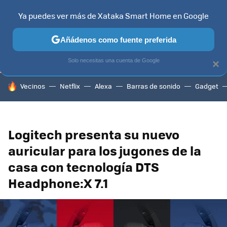
Ya puedes ver más de Xataka Smart Home en Google
TELEVISORES
CONTENIDOS SMART TV
SELECCIÓN
HOG
Añádenos como fuente preferida
Solo necesitas una cuenta de Google
×
HOY SE HABLA DE
Vecinos
Netflix
Alexa
Barras de sonido
Gadget
Logitech presenta su nuevo
auricular para los jugones de la
casa con tecnología DTS
Headphone:X 7.1