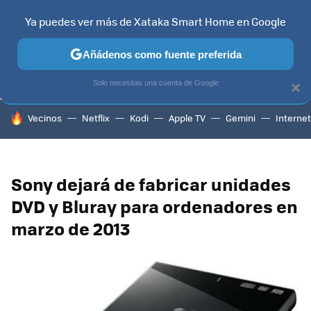
Ya puedes ver más de Xataka Smart Home en Google
TELEVISORES
CONTENIDOS SMART TV
SELECCIÓN
HOG
Añádenos como fuente preferida
Solo necesitas una cuenta de Google
×
HOY SE HABLA DE
Vecinos
Netflix
Kodi
Apple TV
Gemini
Internet
Sony dejará de fabricar unidades
DVD y Bluray para ordenadores en
marzo de 2013