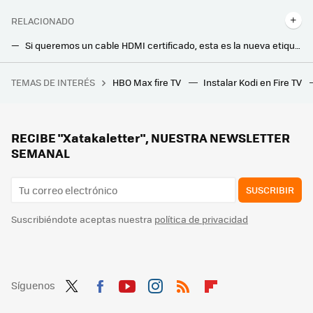
RELACIONADO
Si queremos un cable HDMI certificado, esta es la nueva etiqueta que tendremos que buscar en tiendas
IKEA tira la casa por la ventana. Este es el producto que regalará el 22 de marzo para que ahorremos agua
TEMAS DE INTERÉS
HBO Max fire TV
Instalar Kodi en Fire TV
Ikea transforma la terraza en un patio de diseño sin obras por menos de 20 euros
Google entierra su pieza de hardware más exitosa, el Chromecast. Los Fire TV se quedan sin competencia en un inesperado movimiento
Google TV Streamer (4K): el sucesor del Chromecast es mucho más (y menos) de lo que esperábamos
RECIBE "Xatakaletter", NUESTRA NEWSLETTER
SEMANAL
SUSCRIBIR
Suscribiéndote aceptas nuestra
política de privacidad
Síguenos
Twit
Fac
You
Inst
RSS
Flip