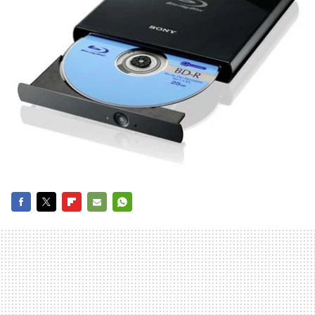
FACEBOOK
TWITTER
FLIPBOARD
E-
WHATSAPP
MAIL