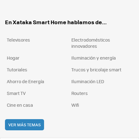
ter
ebo
tub
agr
boa
ok
e
am
rd
En Xataka Smart Home hablamos de...
Televisores
Electrodomésticos
innovadores
Hogar
Iluminación y energía
Tutoriales
Trucos y bricolaje smart
Ahorro de Energía
Iluminación LED
Smart TV
Routers
Cine en casa
Wifi
VER MÁS TEMAS