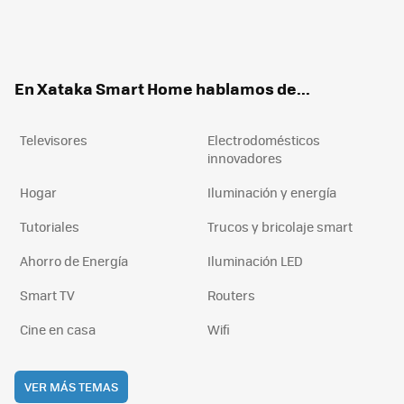
Twit
Fac
You
Inst
RSS
Flip
ter
ebo
tub
agr
boa
ok
e
am
rd
En Xataka Smart Home hablamos de...
Televisores
Electrodomésticos
innovadores
Hogar
Iluminación y energía
Tutoriales
Trucos y bricolaje smart
Ahorro de Energía
Iluminación LED
Smart TV
Routers
Cine en casa
Wifi
VER MÁS TEMAS