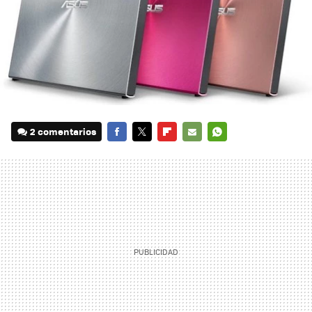
2 comentarios
FACEBOOK
TWITTER
FLIPBOARD
E-
WHATSAPP
MAIL