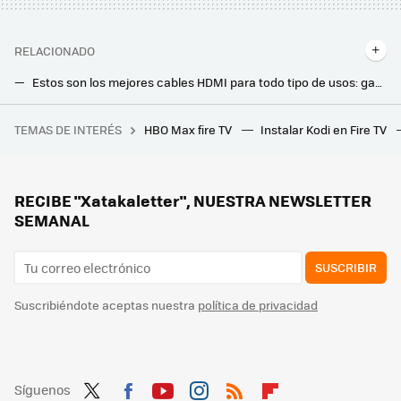
RELACIONADO
Estos son los mejores cables HDMI para todo tipo de usos: gaming a 120Hz, Smart TV Full HD, 4K y 8K
El invento francés para acabar con las chinches en casa: funciona sin pesticidas ni aparatos eléctricos
TEMAS DE INTERÉS
HBO Max fire TV
Instalar Kodi en Fire TV
Google se resbala y sus competidores acechan: es la primera vez en 10 años que su tráfico cae por debajo del 90%
No eres solo tú: media España está resfriada o en el baño. Así de fácil es acabar con los estornudos en casa
Este addon para Kodi es la mejor forma para ver todo tu Plex en un Fire TV y otros reproductores: esto es lo que aporta
RECIBE "Xatakaletter", NUESTRA NEWSLETTER
SEMANAL
SUSCRIBIR
Suscribiéndote aceptas nuestra
política de privacidad
Síguenos