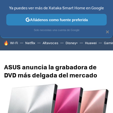
Ya puedes ver más de Xataka Smart Home en Google
MENÚ
NUEVO
Añádenos como fuente preferida
TELEVISORES
CONTENIDOS SMART TV
SELECCIÓN
HOG
Solo necesitas una cuenta de Google
×
HOY SE HABLA DE
Wi-Fi
Netflix
Altavoces
Disney+
Huawei
Gami
ASUS anuncia la grabadora de
DVD más delgada del mercado