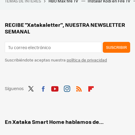
TEMAS DE INTERÉS
HBO Max fire TV
Instalar Kodi en Fire TV
Francia necesita recortar 40.000 millones de euros. Y ha decidido empezar por algo sagrado en Europa: los festivos
No quiero que con tanta ducha en verano se me dispare la factura del agua en casa: esto es lo que puedo hacer para ahorrar
Este recubrimiento para los cristales casi ni se ve, pero que promete bajar las facturas en calefacción y aire acondicionado
RECIBE "Xatakaletter", NUESTRA NEWSLETTER
SEMANAL
SUSCRIBIR
Suscribiéndote aceptas nuestra
política de privacidad
Síguenos
Twit
Fac
You
Inst
RSS
Flip
ter
ebo
tub
agr
boa
ok
e
am
rd
En Xataka Smart Home hablamos de...