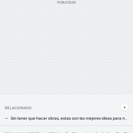
RELACIONADO
Sin tener que hacer obras, estas son las mejores ideas para no pasar frío en casa y ahorrar en calefacción
Cuánto duran las estufas de leña y pellet y qué problemas podemos encontrarnos con el paso de los años