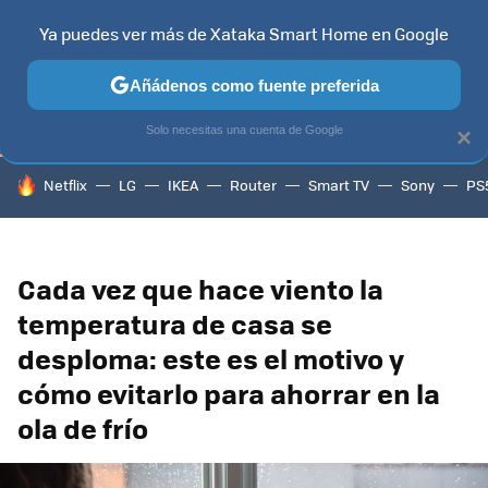
Ya puedes ver más de Xataka Smart Home en Google
TELEVISORES
CONTENIDOS SMART TV
SELECCIÓN
HOG
Añádenos como fuente preferida
Solo necesitas una cuenta de Google
×
HOY SE HABLA DE
Netflix
LG
IKEA
Router
Smart TV
Sony
PS
Cada vez que hace viento la
temperatura de casa se
desploma: este es el motivo y
cómo evitarlo para ahorrar en la
ola de frío