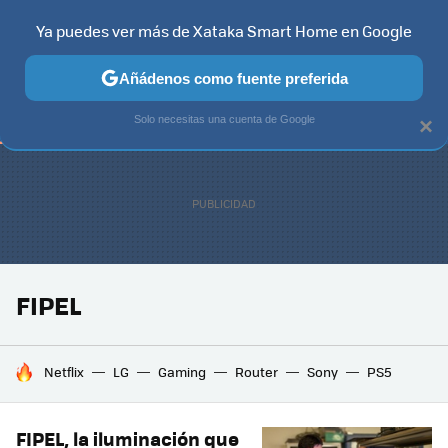
Ya puedes ver más de Xataka Smart Home en Google
TELEVISORES
CONTENIDOS SMART TV
SELECCIÓN
HOG
Añádenos como fuente preferida
Solo necesitas una cuenta de Google
×
FIPEL
HOY SE HABLA DE
Netflix
LG
Gaming
Router
Sony
PS5
FIPEL, la iluminación que