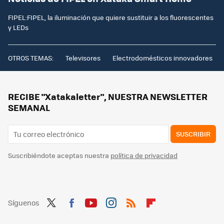
FIPEL:FIPEL, la iluminación que quiere sustituir a los fluorescentes
y LEDs
OTROS TEMAS:
Televisores
Electrodomésticos innovadores
RECIBE "Xatakaletter", NUESTRA NEWSLETTER
SEMANAL
SUSCRIBIR
Suscribiéndote aceptas nuestra
política de privacidad
Síguenos
Twit
Fac
You
Inst
RSS
Flip