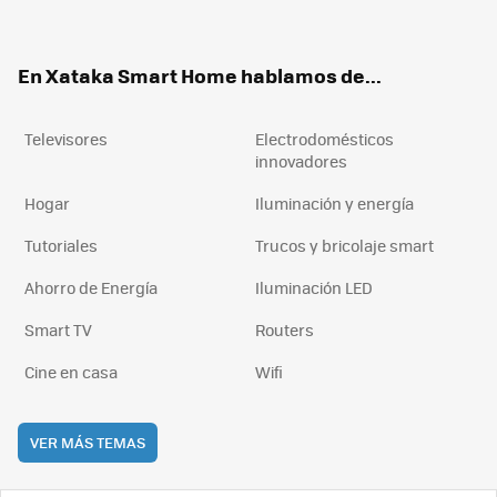
ter
ebo
tub
agr
boa
ok
e
am
rd
En Xataka Smart Home hablamos de...
Televisores
Electrodomésticos
innovadores
Hogar
Iluminación y energía
Tutoriales
Trucos y bricolaje smart
Ahorro de Energía
Iluminación LED
Smart TV
Routers
Cine en casa
Wifi
VER MÁS TEMAS