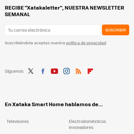
Leroy Merlin tiene la solución barata para poder iluminar sin cables la terraza, el balcón o jardín este verano
RECIBE "Xatakaletter", NUESTRA NEWSLETTER
SEMANAL
SUSCRIBIR
Suscribiéndote aceptas nuestra
política de privacidad
Síguenos
Twit
Fac
You
Inst
RSS
Flip
ter
ebo
tub
agr
boa
ok
e
am
rd
En Xataka Smart Home hablamos de...
Televisores
Electrodomésticos
innovadores