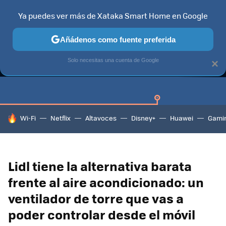
Ya puedes ver más de Xataka Smart Home en Google
Añádenos como fuente preferida
GUÍAS DE COMPRA
CAZANDO GANGAS
OFERTAS EN HOGA
Solo necesitas una cuenta de Google
×
HOY SE HABLA DE
Wi-Fi
Netflix
Altavoces
Disney+
Huawei
Gami
Lidl tiene la alternativa barata
frente al aire acondicionado: un
ventilador de torre que vas a
poder controlar desde el móvil