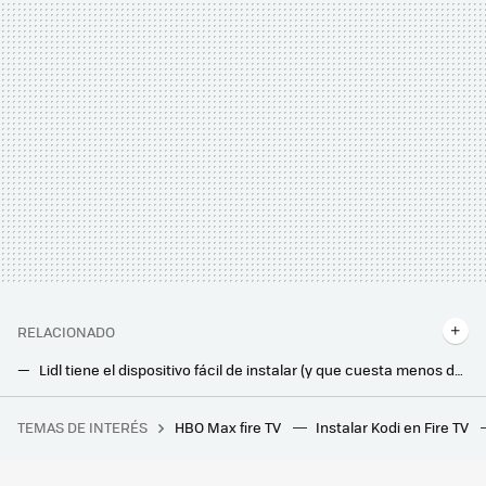
RELACIONADO
Lidl tiene el dispositivo fácil de instalar (y que cuesta menos de 8 euros) con el que podrás añadir un plus de seguridad a tu hogar
Llega el viernes (30 de enero) a Lidl esta herramienta por menos de 25 euros y que te será muy útil en casa
TEMAS DE INTERÉS
HBO Max fire TV
Instalar Kodi en Fire TV
Este chiste de 'Los Simpson' que no entendí jamás esconde una increíble historia sobre la mayor decepción televisiva de la historia: el tesoro de Al Capone
Lidl ha agotado su climatizador evaporativo de 45 euros. Hemos encontrado esta alternativa también barata