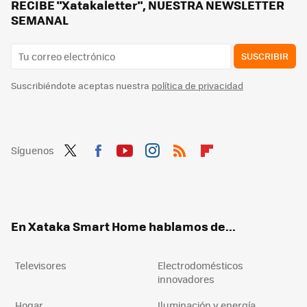
Adiós olla exprés: este invento de Lidl por menos de 20 euros arrasa y te permite disfrutar de comidas con gran sabor
RECIBE "Xatakaletter", NUESTRA NEWSLETTER
SEMANAL
SUSCRIBIR
Suscribiéndote aceptas nuestra
política de privacidad
Síguenos
Twit
Fac
You
Inst
RSS
Flip
ter
ebo
tub
agr
boa
ok
e
am
rd
En Xataka Smart Home hablamos de...
Televisores
Electrodomésticos
innovadores
Hogar
Iluminación y energía