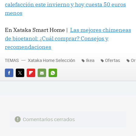
calefacción este invierno y hoy cuesta 50 euros
menos
En Xataka Smart Home |
Las mejores chimeneas
de bioetanol: ¿Cuál comprar? Consejos y
recomendaciones
TEMAS
Xataka Home Selección
Ikea
Ofertas
Or
FACEBOOK
TWITTER
FLIPBOARD
E-
WHATSAPP
MAIL
Comentarios cerrados