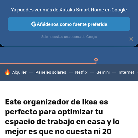
Ya puedes ver más de Xataka Smart Home en Google
Añádenos como fuente preferida
GUÍAS DE COMPRA
CAZANDO GANGAS
OFERTAS EN HOGA
Solo necesitas una cuenta de Google
×
HOY SE HABLA DE
Alquiler
Paneles solares
Netflix
Gemini
Internet
Este organizador de Ikea es
perfecto para optimizar tu
espacio de trabajo en casa y lo
mejor es que no cuesta ni 20