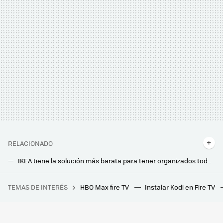
RELACIONADO
IKEA tiene la solución más barata para tener organizados todos los cables en casa
Decora tus paredes y disfruta de tu música favorita con este panel de Ikea con altavoz WiFi de gran calidad
TEMAS DE INTERÉS
HBO Max fire TV
Instalar Kodi en Fire TV
Encontrar el PC perfecto para ejecutar Excel: así lo consiguió este experto y esta es su inesperada conclusión
Lidl tiene la solución ideal para guardar la tabla y la plancha y cuesta menos de 10 euros