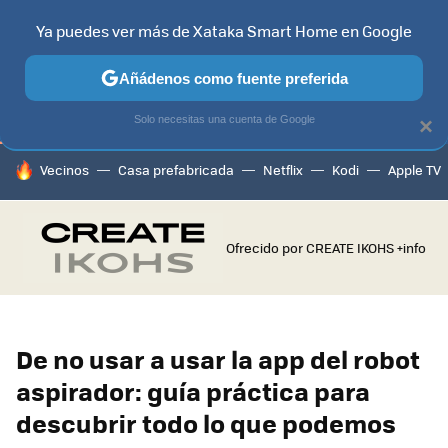
Ya puedes ver más de Xataka Smart Home en Google
TELEVISORES
CONTENIDOS SMART TV
SELECCIÓN
HOG
Añádenos como fuente preferida
Solo necesitas una cuenta de Google
×
HOY SE HABLA DE
Vecinos
Casa prefabricada
Netflix
Kodi
Apple TV
Ofrecido por CREATE IKOHS
+info
De no usar a usar la app del robot
aspirador: guía práctica para
descubrir todo lo que podemos