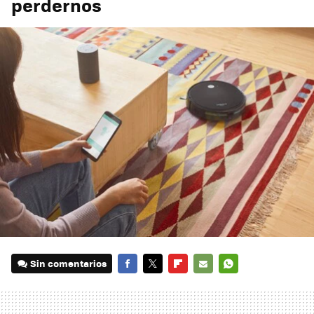
perdernos
Sin comentarios
FACEBOOK
TWITTER
FLIPBOARD
E-
WHATSAPP
MAIL