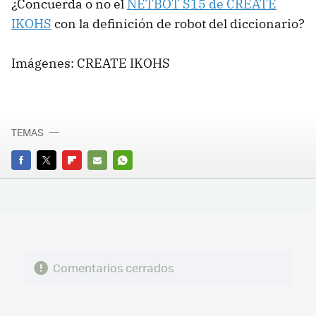
¿Concuerda o no el
NETBOT S15 de CREATE
IKOHS
con la definición de robot del diccionario?
Imágenes: CREATE IKOHS
TEMAS
FACEBOOK
TWITTER
FLIPBOARD
E-
WHATSAPP
MAIL
Comentarios cerrados