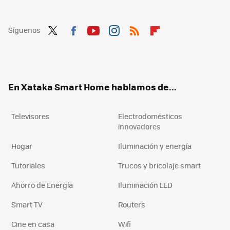
Síguenos
Twit
Fac
You
Inst
RSS
Flip
ter
ebo
tub
agr
boa
ok
e
am
rd
En Xataka Smart Home hablamos de...
Televisores
Electrodomésticos
innovadores
Hogar
Iluminación y energía
Tutoriales
Trucos y bricolaje smart
Ahorro de Energía
Iluminación LED
Smart TV
Routers
Cine en casa
Wifi