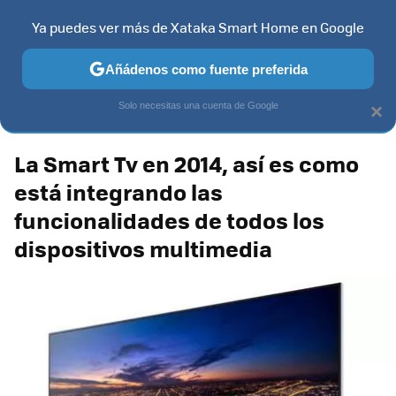
Xataka Smart Home
Contenidos contratados por la
Ya puedes ver más de Xataka Smart Home en Google
marca que se menciona
+info
Añádenos como fuente preferida
Samsung Curved UHD TV
Solo necesitas una cuenta de Google
×
La Smart Tv en 2014, así es como
está integrando las
funcionalidades de todos los
dispositivos multimedia