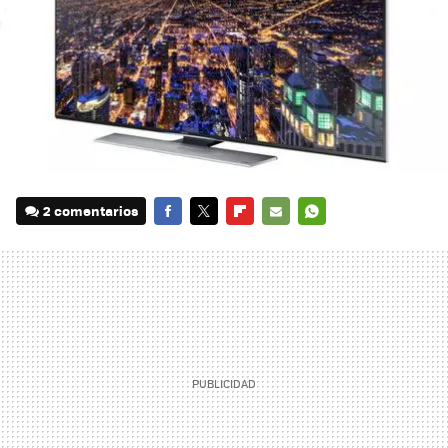
2 comentarios
FACEBOOK
TWITTER
FLIPBOARD
E-
WHATSAPP
MAIL