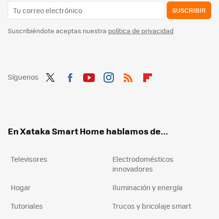
SUSCRIBIR
Suscribiéndote aceptas nuestra
política de privacidad
Síguenos
Twit
Fac
You
Inst
RSS
Flip
ter
ebo
tub
agr
boa
ok
e
am
rd
En Xataka Smart Home hablamos de...
Televisores
Electrodomésticos
innovadores
Hogar
Iluminación y energía
Tutoriales
Trucos y bricolaje smart