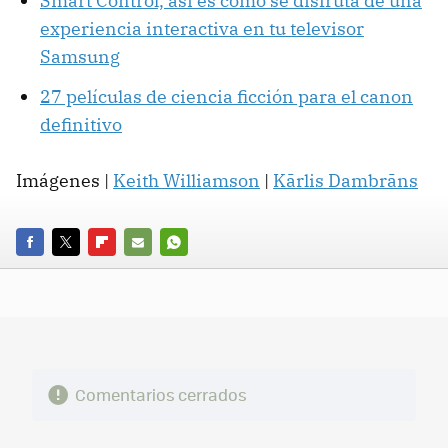
Smart Control, así es cómo se disfruta de una
experiencia interactiva en tu televisor
Samsung
27 películas de ciencia ficción para el canon
definitivo
Imágenes |
Keith Williamson
|
Kārlis Dambrāns
FACEBOOK
TWITTER
FLIPBOARD
E-
WHATSAPP
MAIL
Comentarios cerrados