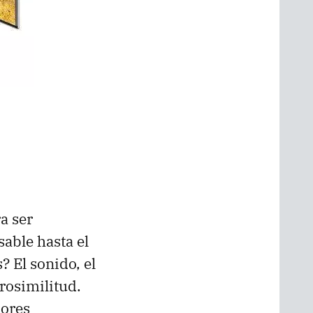
a ser
able hasta el
 El sonido, el
erosimilitud.
ores