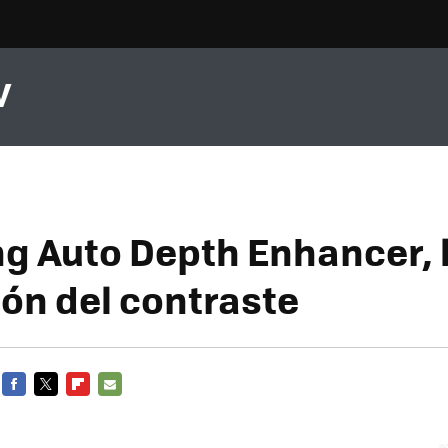
V
 Auto Depth Enhancer, 
ión del contraste
FACEBOOK
TWITTER
FLIPBOARD
E-
MAIL