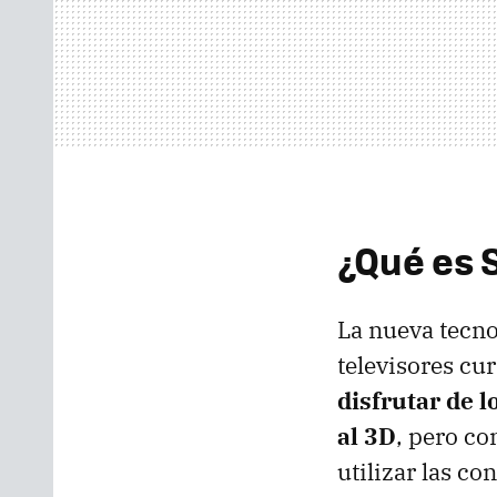
¿Qué es 
La nueva tecn
televisores cu
disfrutar de 
al 3D
, pero co
utilizar las c