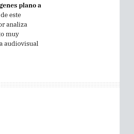
ágenes plano a
 de este
or analiza
cto muy
a audiovisual