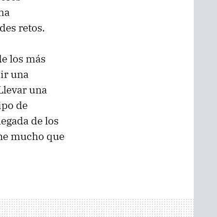
ma
des retos.
de los más
ir una
Llevar una
ipo de
legada de los
ne mucho que