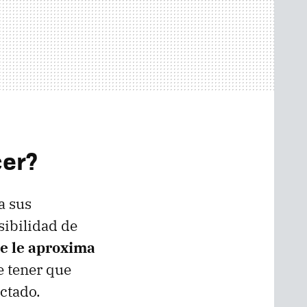
cer?
a sus
sibilidad de
ue le aproxima
e tener que
ctado.