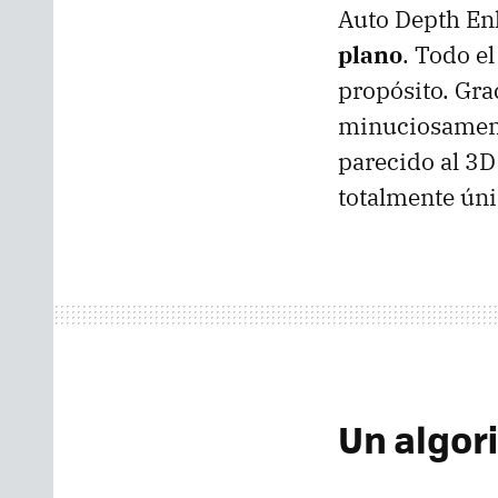
Auto Depth En
plano
. Todo e
propósito. Gra
minuciosament
parecido al 3D
totalmente úni
Un algor