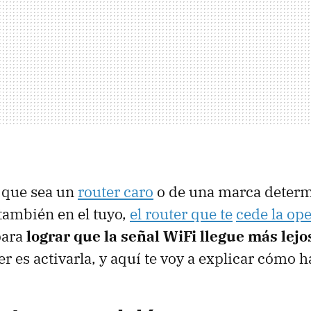
a que sea un
router caro
o de una marca determ
 también en el tuyo,
el router que te
cede la op
para
lograr que la señal WiFi llegue más lejo
r es activarla, y aquí te voy a explicar cómo h