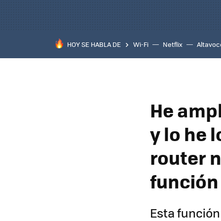
HOY SE HABLA DE
Wi-Fi
Netflix
Altavoc
He ampl
y lo he 
router 
función
Esta función