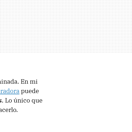
inada. En mi
eradora
puede
s
. Lo único que
acerlo.