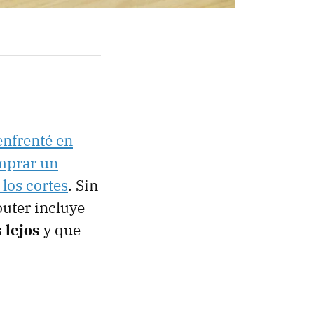
enfrenté en
mprar un
 los cortes
. Sin
outer incluye
 lejos
y que