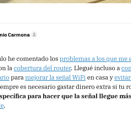
onio Carmona
ulo he comentado los
problemas a los que me 
con la
cobertura del router
. Llegué incluso a
co
ario
para
mejorar la señal WiFi
en casa y
evitar
empre es necesario gastar dinero extra si tu r
specífica para hacer que la señal llegue más
te
.