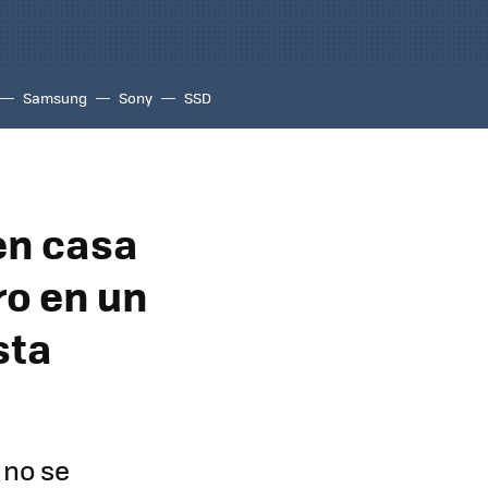
Samsung
Sony
SSD
en casa
ro en un
sta
 no se