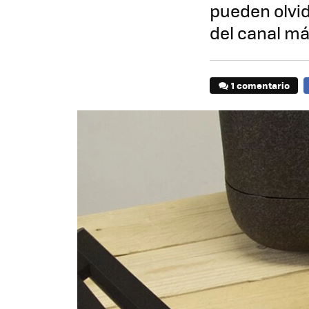
pueden olvid
del canal m
1 comentario