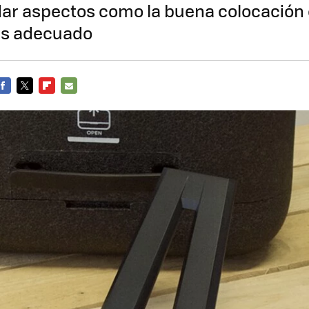
ar aspectos como la buena colocación o
ás adecuado
FACEBOOK
TWITTER
FLIPBOARD
E-
MAIL