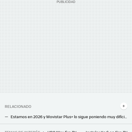
RELACIONADO
Estamos en 2026 y Movistar Plus+ lo sigue poniendo muy difícil: ver el fútbol a pantalla grande fuera de casa sigue siendo un lío
SkyShowtime se marca un Netflix o un Disney+ y sube el precio: esto es lo que tendrás que pagar a partir de ahora