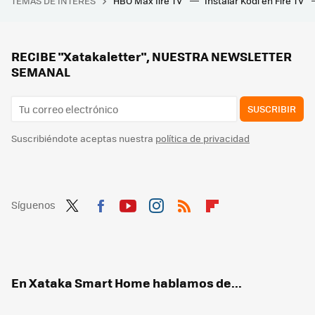
TEMAS DE INTERÉS
HBO Max fire TV
Instalar Kodi en Fire TV
Es el juego más bonito de PS5 y uno de los mejores videojuegos de acción y aventura de la consola: ahora está de oferta
Se acabó el grito del vecino cantando el gol antes de verlo en mi tele: así veré a España sin el temido retraso de emisión
Si tienes una Smart TV de marcas como Philips, Sharp o JVC, llegan 30 nuevos canales de televisión gratis en streaming
RECIBE "Xatakaletter", NUESTRA NEWSLETTER
SEMANAL
SUSCRIBIR
Suscribiéndote aceptas nuestra
política de privacidad
Síguenos
Twit
Fac
You
Inst
RSS
Flip
ter
ebo
tub
agr
boa
ok
e
am
rd
En Xataka Smart Home hablamos de...