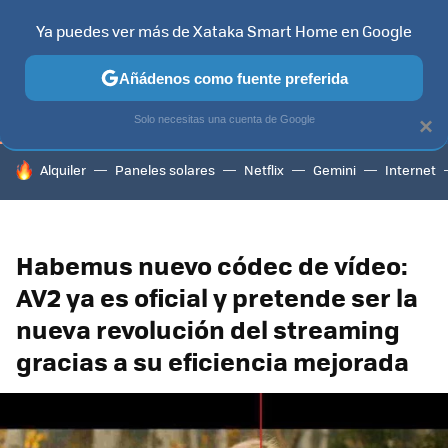
Ya puedes ver más de Xataka Smart Home en Google
TELEVISORES
CONTENIDOS SMART TV
SELECCIÓN
HOG
Añádenos como fuente preferida
Solo necesitas una cuenta de Google
×
HOY SE HABLA DE
Alquiler
Paneles solares
Netflix
Gemini
Internet
Habemus nuevo códec de vídeo:
AV2 ya es oficial y pretende ser la
nueva revolución del streaming
gracias a su eficiencia mejorada