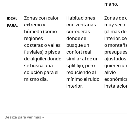
mano.
Zonas con calor
Habitaciones
Zonas de c
IDEAL
extremo y
con ventanas
muy seco
PARA:
húmedo (como
correderas
(climas de
regiones
donde se
interior, c
costeras o valles
busque un
o montaña
fluviales) o pisos
confort real
presupue
de alquiler donde
similar al de un
ajustados
se busca una
split fijo, pero
quieren u
solución para el
reduciendo al
alivio
mismo día.
mínimo el ruido
económico
interior.
instalacio