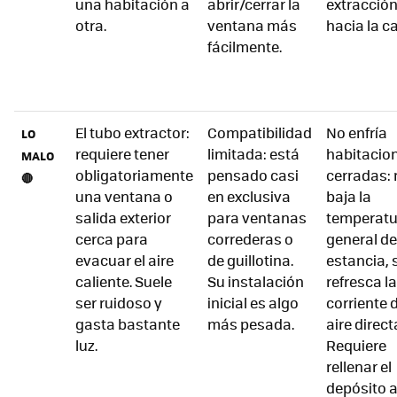
una habitación a
abrir/cerrar la
extracció
otra.
ventana más
hacia la ca
fácilmente.
El tubo extractor:
Compatibilidad
No enfría
LO
requiere tener
limitada: está
habitacio
MALO
obligatoriamente
pensado casi
cerradas: 
🔴
una ventana o
en exclusiva
baja la
salida exterior
para ventanas
temperatu
cerca para
correderas o
general de
evacuar el aire
de guillotina.
estancia, 
caliente. Suele
Su instalación
refresca la
ser ruidoso y
inicial es algo
corriente 
gasta bastante
más pesada.
aire direct
luz.
Requiere
rellenar el
depósito 