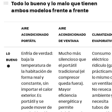
Todo lo bueno y lo malo que tienen
ambos modelos frente a frente
AIRE
AIRE
ACONDICIONADO
ACONDICIONADO
CLIMATIZAD
PORTÁTIL
DE VENTANA
EVAPORATI
Enfría de verdad:
Mucho más
Consumo
LO
baja la
silencioso que
eléctrico
BUENO
temperatura de
el portátil
ridículo (
🟢
la habitación de
tradicional (el
prácticam
forma real y
compresor
lo mismo 
constante, sin
queda fuera).
un ventilad
importar el calor
Mayor
No reseca 
exterior. Es
eficiencia
ambiente 
portátil y se
energética y
necesita
puede mover de
permite
tubos de