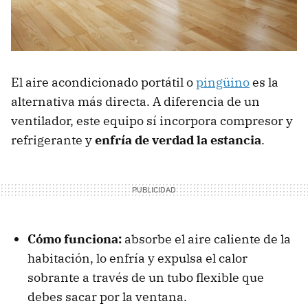
Todo lo bueno y lo malo que tienen ambos modelos
frente a frente
Entendiendo cuánto cuesta cada uno
Modelos recomendados
El aire acondicionado portátil o
pingüino
es la
alternativa más directa. A diferencia de un
Aire acondicionado portátil De'Longhi Pingüino
PAC EM90K SILENT
ventilador, este equipo sí incorpora compresor y
refrigerante y
enfría de verdad la estancia
.
Aire acondicionado de ventana MEDION P502
(MD 37735)
Climatizador evaporativo MIDEA
Ventilador de techo Mellerware Brizy Bright
Cómo funciona:
absorbe el aire caliente de la
habitación, lo enfría y expulsa el calor
sobrante a través de un tubo flexible que
debes sacar por la ventana.