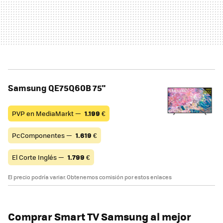
Samsung QE75Q60B 75"
PVP en MediaMarkt —
1.199
€
PcComponentes —
1.619
€
El Corte Inglés —
1.799
€
El precio podría variar. Obtenemos comisión por estos enlaces
Comprar Smart TV Samsung al mejor