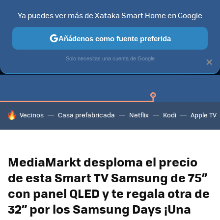
Ya puedes ver más de Xataka Smart Home en Google
Añádenos como fuente preferida
GUÍAS DE COMPRA
CAZANDO GANGAS
OFERTAS EN HOGA
Solo necesitas una cuenta de Google
×
HOY SE HABLA DE
Vecinos
Casa prefabricada
Netflix
Kodi
Apple TV
MediaMarkt desploma el precio
de esta Smart TV Samsung de 75”
con panel QLED y te regala otra de
32” por los Samsung Days ¡Una