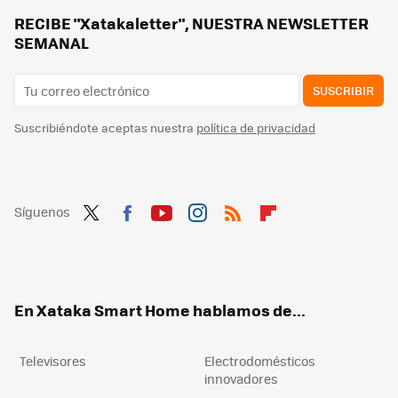
De cocina pequeña a cafetería gourmet con esta cafetera de cápsulas multibebida de tamaño compacto
RECIBE "Xatakaletter", NUESTRA NEWSLETTER
SEMANAL
SUSCRIBIR
Suscribiéndote aceptas nuestra
política de privacidad
Síguenos
Twit
Fac
You
Inst
RSS
Flip
ter
ebo
tub
agr
boa
ok
e
am
rd
En Xataka Smart Home hablamos de...
Televisores
Electrodomésticos
innovadores