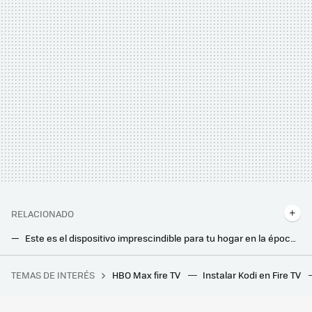
RELACIONADO
Este es el dispositivo imprescindible para tu hogar en la época de muda de tus mascotas
Equipa tu hogar con los mejores dispositivos Samsung al mejor precio en MediaMarkt
TEMAS DE INTERÉS
HBO Max fire TV
Instalar Kodi en Fire TV
En pleno hundimiento de la natalidad, China ha tomado una decisión radical: suspender las adopciones extranjeras
Esta tele Samsung QLED de 65 pulgadas tiene el mayor descuento en su historia y se convertirá en la reina de tu salón