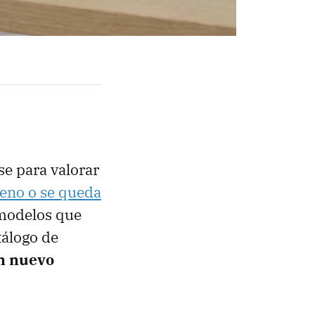
e para valorar
eno o se queda
 modelos que
tálogo de
n nuevo