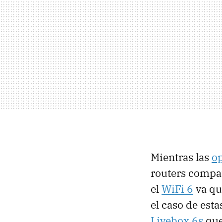
Mientras las
op
routers compa
el
WiFi 6
va qu
el caso de est
Livebox 6s
qu