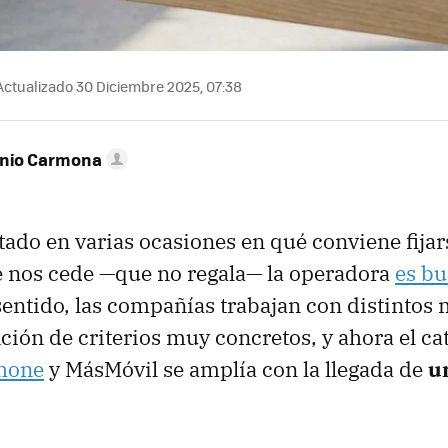
ctualizado 30 Diciembre 2025, 07:38
onio Carmona
o en varias ocasiones en qué conviene fijars
ue nos cede —que no regala— la operadora
es bu
 sentido, las compañías trabajan con distintos
nción de criterios muy concretos, y ahora el ca
hone
y MásMóvil se amplía con la llegada de
u