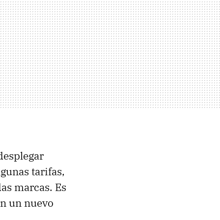
desplegar
lgunas tarifas,
das marcas. Es
an un nuevo