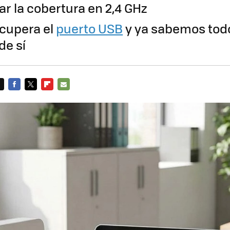
ar la cobertura en 2,4 GHz
cupera el
puerto USB
y ya sabemos todo
de sí
FACEBOOK
TWITTER
FLIPBOARD
E-
MAIL