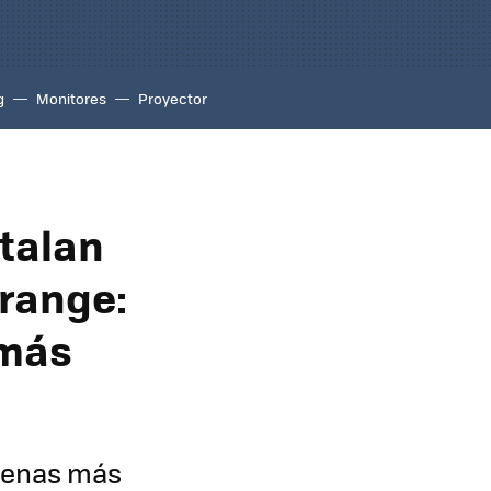
g
Monitores
Proyector
stalan
range:
 más
ntenas más