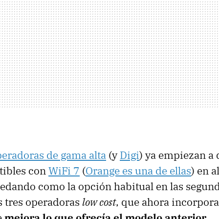
eradoras de gama alta
(y
Digi
) ya empiezan a 
tibles con
WiFi 7
(
Orange es una de ellas
) en a
edando como la opción habitual en las segun
as tres operadoras
low cost
, que ahora incorpor
e
mejora lo que ofrecía el modelo anterior.