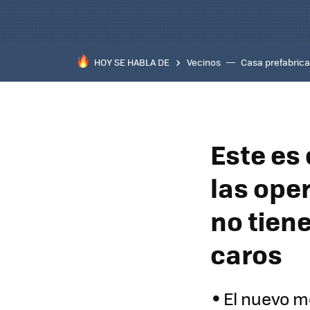
HOY SE HABLA DE
Vecinos
Casa prefabric
Este es 
las ope
no tien
caros
El nuevo m