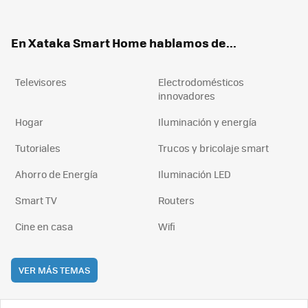
ter
ebo
tub
agr
boa
ok
e
am
rd
En Xataka Smart Home hablamos de...
Televisores
Electrodomésticos
innovadores
Hogar
Iluminación y energía
Tutoriales
Trucos y bricolaje smart
Ahorro de Energía
Iluminación LED
Smart TV
Routers
Cine en casa
Wifi
VER MÁS TEMAS