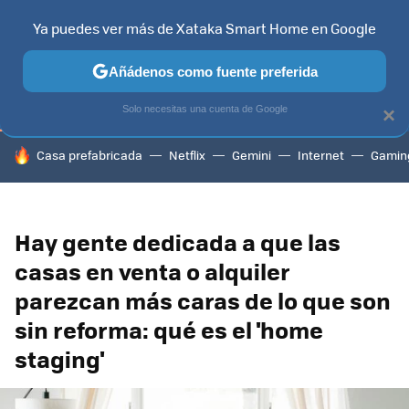
Ya puedes ver más de Xataka Smart Home en Google
TELEVISORES
CONTENIDOS SMART TV
SELECCIÓN
HOG
Añádenos como fuente preferida
Solo necesitas una cuenta de Google
×
HOY SE HABLA DE
Casa prefabricada
Netflix
Gemini
Internet
Gamin
Hay gente dedicada a que las
casas en venta o alquiler
parezcan más caras de lo que son
sin reforma: qué es el 'home
staging'