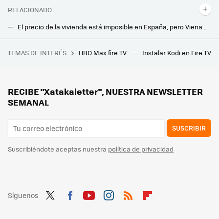
RELACIONADO
El precio de la vivienda está imposible en España, pero Viena es la envidia de Europa: así logra que el alquiler sea barato
Esta ha sido la original ocurrencia del presidente de una comunidad de vecinos de Fuenlabrada al ver su factura de luz
TEMAS DE INTERÉS
HBO Max fire TV
Instalar Kodi en Fire TV
Parece un inocente PDF, pero es una estafa bancaria: llega un nuevo tipo de ataque que afecta en exclusiva a móviles
Este vecino se ha pasado la vida: así se ha construido un trastero sobre su plaza de garaje
Si aparcas frente a un garaje sin vado, no estés tan tranquilo: esto es lo que dice la ley
RECIBE "Xatakaletter", NUESTRA NEWSLETTER
SEMANAL
SUSCRIBIR
Suscribiéndote aceptas nuestra
política de privacidad
Síguenos
Twit
Fac
You
Inst
RSS
Flip