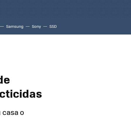
Samsung
Sony
SSD
de
ecticidas
 casa o