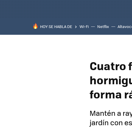
HOY SE HABLA DE
Wi-Fi
Netflix
Altavoc
Cuatro 
hormigu
forma rá
Mantén a ray
jardín con e