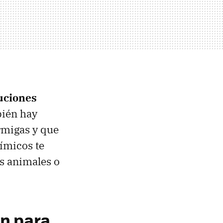
uciones
bién hay
rmigas y que
uímicos te
es animales o
n para