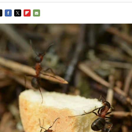
FACEBOOK
TWITTER
FLIPBOARD
E-
MAIL