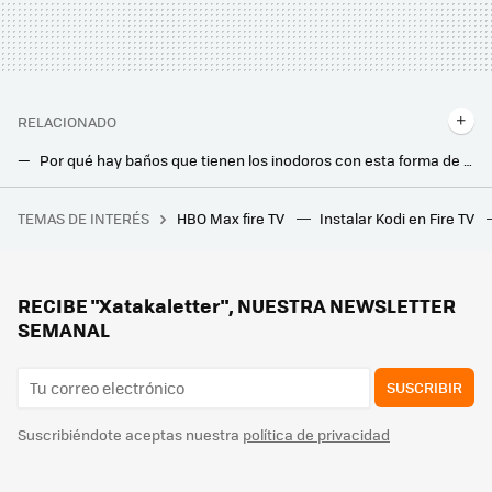
RELACIONADO
Por qué hay baños que tienen los inodoros con esta forma de herradura: esta es su función
No tires los cartones de leche: así puedes reciclarlos como maceteros para la casa
TEMAS DE INTERÉS
HBO Max fire TV
Instalar Kodi en Fire TV
Es sencillamente la película de superhéroes más grande de la historia y ahora vuelve a los cines con una versión más larga y ambiciosa
El agujero del cortauñas no está de adorno: estos son sus usos principales
Las lavadoras tienen una función muy desconocida e indispensable: evita que huela mal y hace que funcione como el primer día
RECIBE "Xatakaletter", NUESTRA NEWSLETTER
SEMANAL
SUSCRIBIR
Suscribiéndote aceptas nuestra
política de privacidad