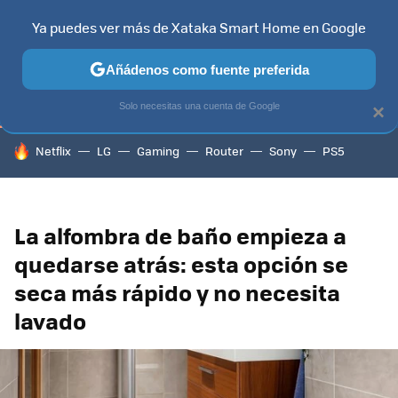
Ya puedes ver más de Xataka Smart Home en Google
TELEVISORES
CONTENIDOS SMART TV
SELECCIÓN
HOG
Añádenos como fuente preferida
Solo necesitas una cuenta de Google
×
HOY SE HABLA DE
Netflix
LG
Gaming
Router
Sony
PS5
La alfombra de baño empieza a
quedarse atrás: esta opción se
seca más rápido y no necesita
lavado