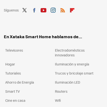
Síguenos
Twit
Fac
You
Inst
RSS
Flip
ter
ebo
tub
agr
boa
ok
e
am
rd
En Xataka Smart Home hablamos de...
Televisores
Electrodomésticos
innovadores
Hogar
Iluminación y energía
Tutoriales
Trucos y bricolaje smart
Ahorro de Energía
Iluminación LED
Smart TV
Routers
Cine en casa
Wifi