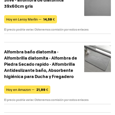
39x60cm gris
Hoy en Leroy Merlin —
14,59
€
El precio podría variar. Obtenemos comisión por estos enlaces
Alfombra baño diatomita -
Alfombrilla diatomita - Alfombra de
Piedra Secado rapido - Alfombrilla
Antideslizante baño, Absorbente
higiénica para Ducha y Fregadero
Hoy en Amazon —
21,99
€
El precio podría variar. Obtenemos comisión por estos enlaces