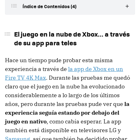
Índice de Contenidos (4)
El juego en la nube de Xbox... a través de su app para
teles
El juego en la nube de Xbox... a través
de su app para teles
Como siempre, todo dependerá de nuestra conexión
a Internet y configuración
Hace un tiempo pude probar esta misma
Lo de la app de Xbox en Smart TV es una gozada, y
debería llegar al resto de teles
experiencia a través de
la app de Xbox en un
Fire TV 4K Max
. Durante las pruebas me quedó
El juego en la nube ha evolucionado mucho, pero aún
queda camino
claro que el juego en la nube ha evolucionado
considerablemente a lo largo de los últimos
años, pero durante las pruebas pude ver que
la
experiencia seguía estando por debajo del
juego en nativo
, como cabía esperar. La app
también está disponible en televisores LG y
Samsung
, así que también he decidido probar