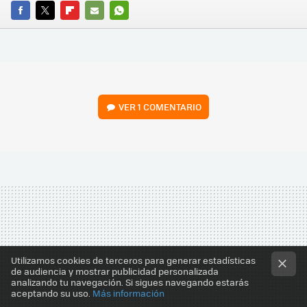
FACEBOOK
TWITTER
FLIPBOARD
E-
WHATSAPP
MAIL
VER
1 COMENTARIO
Utilizamos cookies de terceros para generar estadísticas
de audiencia y mostrar publicidad personalizada
analizando tu navegación. Si sigues navegando estarás
aceptando su uso.
Más información