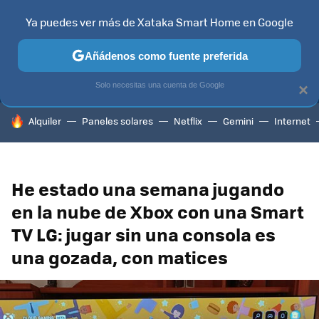
Ya puedes ver más de Xataka Smart Home en Google
MENÚ
NUEVO
Añádenos como fuente preferida
TELEVISORES
CONTENIDOS SMART TV
SELECCIÓN
HOG
Solo necesitas una cuenta de Google
×
HOY SE HABLA DE
Alquiler
Paneles solares
Netflix
Gemini
Internet
He estado una semana jugando
en la nube de Xbox con una Smart
TV LG: jugar sin una consola es
una gozada, con matices