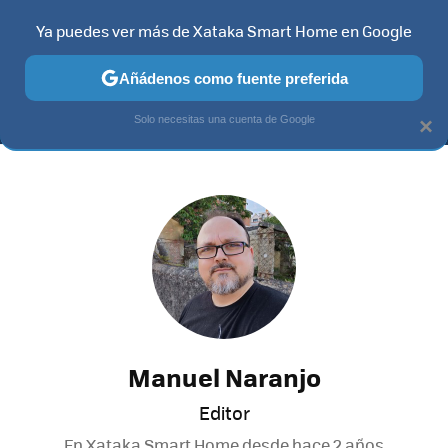
Ya puedes ver más de Xataka Smart Home en Google
MENÚ
NUEVO
Añádenos como fuente preferida
TELEVISORES
CONTENIDOS SMART TV
SELECCIÓN
HOG
Solo necesitas una cuenta de Google
×
Manuel Naranjo
Editor
En Xataka Smart Home desde
hace 2 años