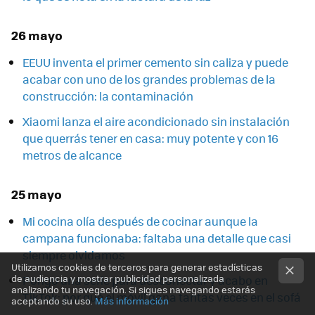
26 mayo
EEUU inventa el primer cemento sin caliza y puede
acabar con uno de los grandes problemas de la
construcción: la contaminación
Xiaomi lanza el aire acondicionado sin instalación
que querrás tener en casa: muy potente y con 16
metros de alcance
25 mayo
Mi cocina olía después de cocinar aunque la
campana funcionaba: faltaba una detalle que casi
siempre olvidamos
Utilizamos cookies de terceros para generar estadísticas
de audiencia y mostrar publicidad personalizada
Pongo una serie para desconectar y acabo en
analizando tu navegación. Si sigues navegando estarás
TikTok: por qué el móvil gana tantas veces en el sofá
aceptando su uso.
Más información