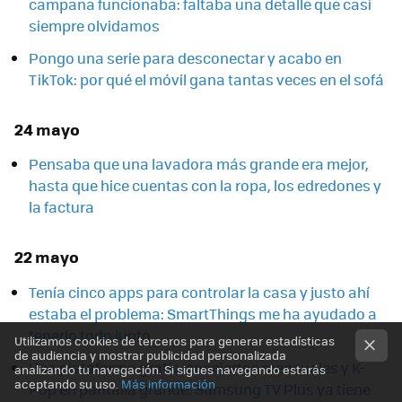
campana funcionaba: faltaba una detalle que casi
siempre olvidamos
Pongo una serie para desconectar y acabo en
TikTok: por qué el móvil gana tantas veces en el sofá
24 mayo
Pensaba que una lavadora más grande era mejor,
hasta que hice cuentas con la ropa, los edredones y
la factura
22 mayo
Tenía cinco apps para controlar la casa y justo ahí
estaba el problema: SmartThings me ha ayudado a
tenerlo todo junto
Utilizamos cookies de terceros para generar estadísticas
de audiencia y mostrar publicidad personalizada
Una plataforma gratis, conciertos mensuales y K-
analizando tu navegación. Si sigues navegando estarás
aceptando su uso.
Más información
Pop en pantalla grande: Samsung TV Plus ya tiene