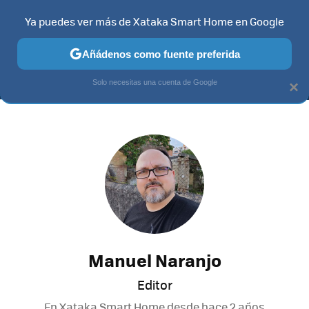
Ya puedes ver más de Xataka Smart Home en Google
MENÚ
NUEVO
Añádenos como fuente preferida
TELEVISORES
CONTENIDOS SMART TV
SELECCIÓN
HOG
Solo necesitas una cuenta de Google
×
Manuel Naranjo
Editor
En Xataka Smart Home desde
hace 2 años