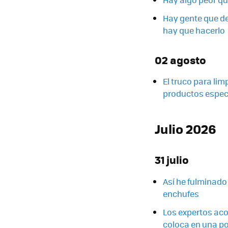
Hay gente que de
hay que hacerlo
02 agosto
El truco para lim
productos espec
Julio 2026
31 julio
Así he fulminado 
enchufes
Los expertos acon
coloca en una po