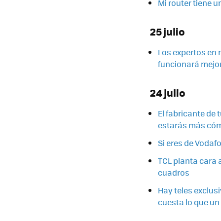
Mi router tiene u
25 julio
Los expertos en 
funcionará mejor
24 julio
El fabricante de
estarás más có
Si eres de Vodaf
TCL planta cara 
cuadros
Hay teles exclusi
cuesta lo que un