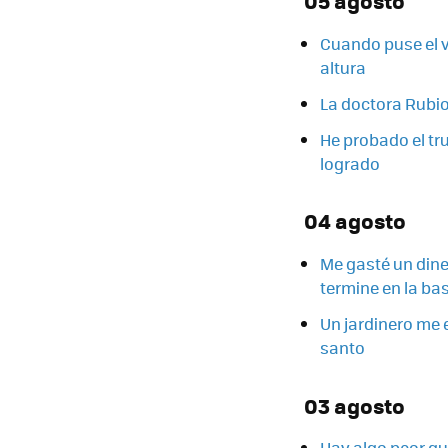
05 agosto
Cuando puse el ve
altura
La doctora Rubio 
He probado el tr
logrado
04 agosto
Me gasté un dine
termine en la ba
Un jardinero me 
santo
03 agosto
Hay algo peor qu