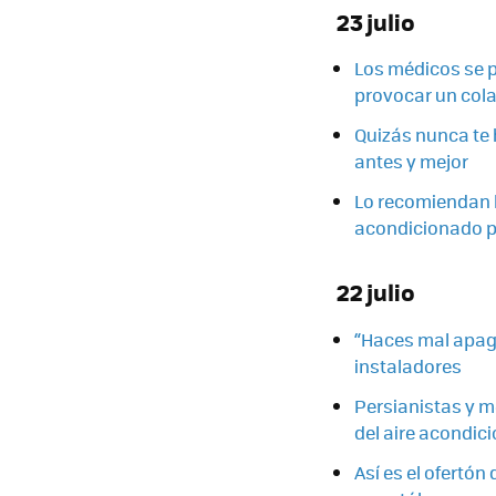
23 julio
Los médicos se 
provocar un cola
Quizás nunca te h
antes y mejor
Lo recomiendan l
acondicionado pa
22 julio
“Haces mal apaga
instaladores
Persianistas y me
del aire acondic
Así es el ofertón 