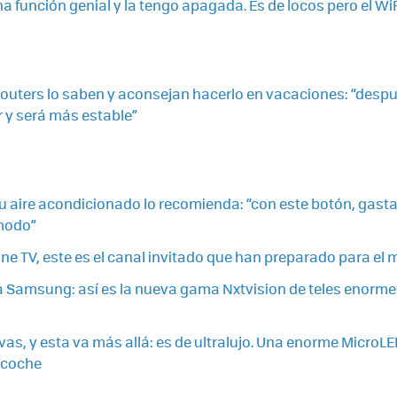
na función genial y la tengo apagada. Es de locos pero el Wi
routers lo saben y aconsejan hacerlo en vacaciones: “despu
 y será más estable”
 tu aire acondicionado lo recomienda: “con este botón, gas
modo”
one TV, este es el canal invitado que han preparado para el
a Samsung: así es la nueva gama Nxtvision de teles enorm
vas, y esta va más allá: es de ultralujo. Una enorme MicroLE
 coche