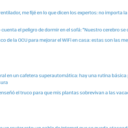
ntilador, me fijé en lo que dicen los expertos: no importa la
cuenta el peligro de dormir en el sofá: “Nuestro cerebro se 
uco de la OCU para mejorar el WiFi en casa: estas son las m
ral en un cafetera superautomática: hay una rutina básica
sura
enseñó el truco para que mis plantas sobrevivan a las vac
e un router roto: un cable de Internet que se queda atascad