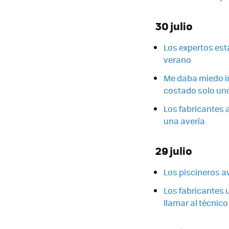
30 julio
Los expertos está
verano
Me daba miedo ir
costado solo un
Los fabricantes 
una avería
29 julio
Los piscineros a
Los fabricantes 
llamar al técnico