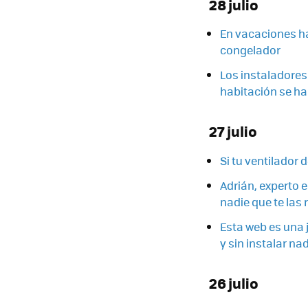
28 julio
En vacaciones ha
congelador
Los instaladores
habitación se ha
27 julio
Si tu ventilador 
Adrián, experto 
nadie que te las 
Esta web es una j
y sin instalar na
26 julio