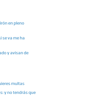
tirón en pleno
si se va me ha
ado y avisan de
quieres multas
s: y no tendrás que