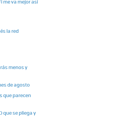
Fi me va mejor así
és la red
tarás menos y
 mes de agosto
es que parecen
D que se pliega y