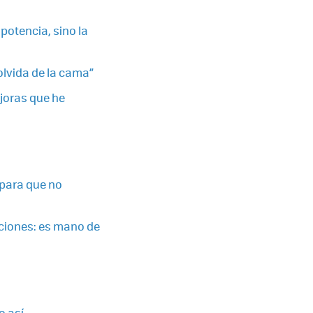
 potencia, sino la
olvida de la cama”
ejoras que he
 para que no
aciones: es mano de
o así