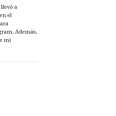
llevó a
en el
para
agram. Además,
de mí