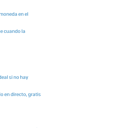
a moneda en el
de cuando la
deal si no hay
o en directo, gratis