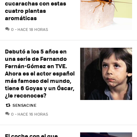
cucarachas con estas
cuatro plantas
aromáticas
COMENTARIOS
0
HACE 18 HORAS
Debutó a los 5 años en
una serie de Fernando
Fernán-Gómez en TVE.
Ahora es el actor español
más famoso del mundo,
tiene 6 Goyas y un Óscar,
¿le reconoces?
SENSACINE
COMENTARIOS
0
HACE 16 HORAS
El coche con el que