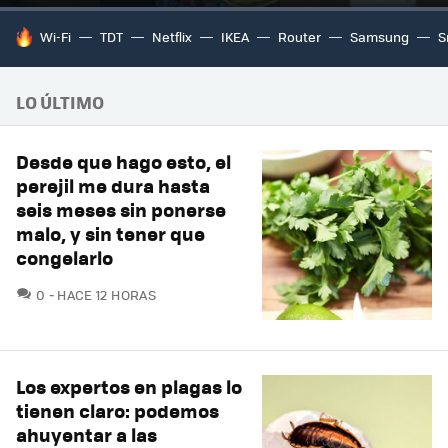
HOY SE HABLA DE
Wi-Fi
TDT
Netflix
IKEA
Router
Samsung
S
LO ÚLTIMO
Desde que hago esto, el
perejil me dura hasta
seis meses sin ponerse
malo, y sin tener que
congelarlo
COMENTARIOS
0
HACE 12 HORAS
Los expertos en plagas lo
tienen claro: podemos
ahuyentar a las