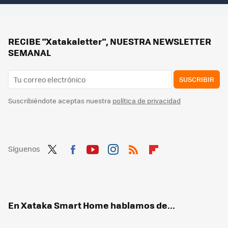
RECIBE "Xatakaletter", NUESTRA NEWSLETTER
SEMANAL
SUSCRIBIR
Suscribiéndote aceptas nuestra
política de privacidad
Síguenos
Twit
Fac
You
Inst
RSS
Flip
ter
ebo
tub
agr
boa
ok
e
am
rd
En Xataka Smart Home hablamos de...