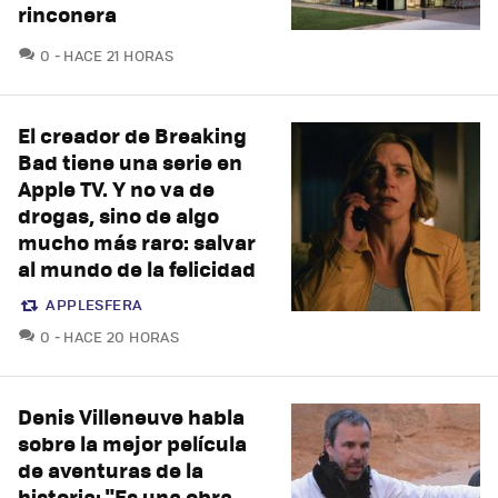
rinconera
COMENTARIOS
0
HACE 21 HORAS
El creador de Breaking
Bad tiene una serie en
Apple TV. Y no va de
drogas, sino de algo
mucho más raro: salvar
al mundo de la felicidad
APPLESFERA
COMENTARIOS
0
HACE 20 HORAS
Denis Villeneuve habla
sobre la mejor película
de aventuras de la
historia: "Es una obra