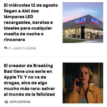
El miércoles 12 de agosto
llegan a Aldi dos
lámparas LED
recargables, baratas e
ideales para cualquier
mesita de noche o
rinconera
COMENTARIOS
0
HACE 5 HORAS
El creador de Breaking
Bad tiene una serie en
Apple TV. Y no va de
drogas, sino de algo
mucho más raro: salvar
al mundo de la felicidad
APPLESFERA