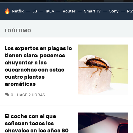
HOY SE HABLA DE
Netflix
LG
IKEA
Router
Smart TV
Sony
PS
LO ÚLTIMO
Los expertos en plagas lo
tienen claro: podemos
ahuyentar a las
cucarachas con estas
cuatro plantas
aromáticas
COMENTARIOS
0
HACE 2 HORAS
El coche con el que
soñaban todos los
chavales en los años 80