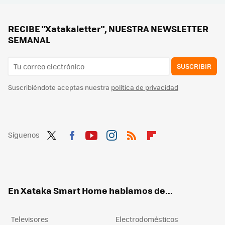
RECIBE "Xatakaletter", NUESTRA NEWSLETTER
SEMANAL
SUSCRIBIR
Suscribiéndote aceptas nuestra
política de privacidad
Síguenos
Twit
Fac
You
Inst
RSS
Flip
ter
ebo
tub
agr
boa
ok
e
am
rd
En Xataka Smart Home hablamos de...
Televisores
Electrodomésticos