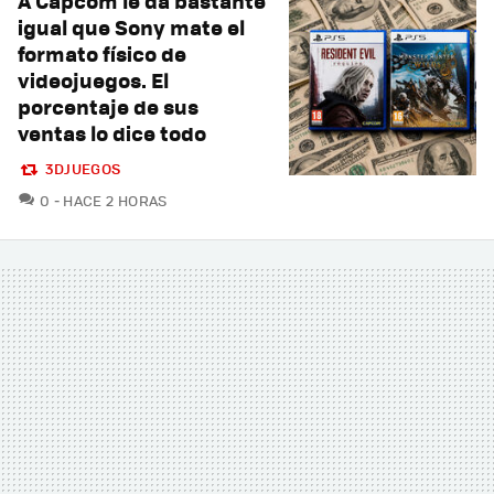
A Capcom le da bastante
igual que Sony mate el
formato físico de
videojuegos. El
porcentaje de sus
ventas lo dice todo
3DJUEGOS
COMENTARIOS
0
HACE 2 HORAS