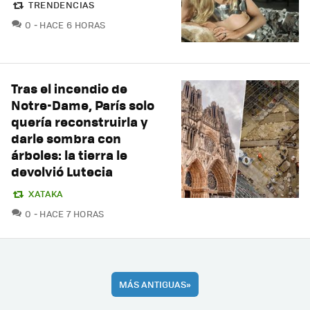
TRENDENCIAS
COMENTARIOS
0
HACE 6 HORAS
Tras el incendio de
Notre-Dame, París solo
quería reconstruirla y
darle sombra con
árboles: la tierra le
devolvió Lutecia
XATAKA
COMENTARIOS
0
HACE 7 HORAS
MÁS ANTIGUAS
»